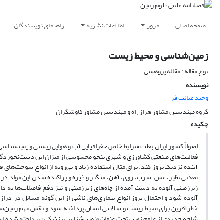
صفحه اصلی
مرور
اطلاعات نشریه
راهنمای نویسندگان
زمین‌شناسی و محیط زیست
نوع مقاله : مقاله پژوهشی
نویسنده
وحید صائب فر
گروه مهندسین مشاور هراز راه و مهندسین مشاور کاوشگران
چکیده
اصولاً کشور ایران بعلت شرایط خاص جغرافیایی آب و هوایی زیستی و زمینشناسی 
فعالیت
های صنعتی کشاورزی و شهری بنحو محسوسی از میزان این دست‌نخوردگی ک
آینده نزدیک بروز کند. برای مثال استفاده زیاد و بی‌رویه از انواع سوخت‌های ف
معدنی نظیر، مس، سرب، روی، آهن، منگنز و غیره و پراکنده شدن این مواد در مح
زیرزمینی آلوده به دست آمده از چاه‌های زیرزمینی و نیز دفع فاضلاب‌ها به 
آلوده شود و احتمال بروز انواع بیماری‌های ناشی از این گونه مسائل در 
خطرآفرین برای محیط زیست و سلامتی انسان پرداخته شود و نقش مهم زمین
شن
شاخه جدیدی از علوم زمین تحت عنوان «زمین
شناسی پزشکی» پرداخته شده ا