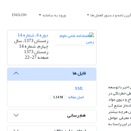
یین نامه و دستور العمل ها
ورود به سامانه
ENGLISH
دوره 4، شماره 14
زمستان 1373، سال
چهارم، شماره 14
زمستان 1373
صفحه
22-27
فایل ها
اخیر با توسعه
XML
ی خطرناکی در
اصل مقاله
1.14 M
ج و دپوی مواد
ه از منابع آب
ان هرچه بیشتر
هم رسانی
 معرفی عوامل
این راستا به
ارجاع به این مقاله