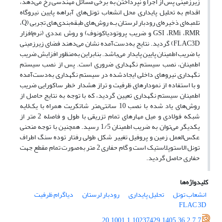
زیرزمینی پس از اجرا و نپرداختن به برخی مسائل مهندسی رخ می‌دهد،
اقدام به تحلیل پایداری محل انشعاب تونل‌های آبراهه پایین نیروگاه
تلمبه‌ای ذخیره‌ای رودبار لرستان بـه روش‌های طبقه‌بندی‌های تجربی (
Q
،
RMR
،
RMi
،
GSI
و ضریب پروتودیاکونوف) و روش عددی (نرم‌افزار
FLAC3D
) گردید. نتایج به‌دست‌آمده نشان می‌دهند فضای زیرزمینی
با ضریب اطمینان پایین پایدار می‌باشد. بنابراین به‌منظور افزایش ضریب
اطمینان، نصب سیستم نگهداری ضروری است. پس از نصب سیستم
نگهداری نیروهای داخلی ایجادشده در سیستم نگهداری به‌دست‌آمده
و با استفاده از نمودارهای ظرفیت و تراز هشدار خطر ساکورایی ضریب
اطمینان سیستم نگهداری تعیین‌ گردید، که با توجه به نتایج حاصل از
روش‌های یاد شده با نصب 10 سانتی‌متر شاتکریت همراه با یک‌لایه
شبکه فولادی و میل مهارهای تمام تزریقی با طول و فاصله 2 متر از
یکدیگر می‌توان به ضریب اطمینان 1/5 رسید. همچنین با توجه منحنی
عکس‌العمل زمین و پروفیل تغییر شکل طولی رفتار توده سنگ اطراف
تونل الاستوپلاستیک است و گام حفاری 2 متر به‌صورت تمام مقطع جهت
حفاری حاصل گردید.
کلیدواژه‌ها
انشعاب تونل
تحلیل پایداری
رودبار لرستان
دیاگرام ظرفیت
FLAC 3D
20.1001.1.10237429.1405.36.2.7.7