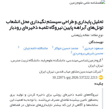
تحلیل پایداری و طراحی سیستم نگهداری محل انشعاب
تونل‌های آبراهه پایین نیروگاه تلمبه
ذخیره‌ای رودبار
نوع مقاله : مقاله پژوهشی
نویسندگان
1
1
1
مسعود حیدری
محمد حسین جوکار
ماشاالله خامه چیان
2
محسن شریفی بروجردی
1
گروه زمین‌شناسی مهندسی، دانشکده علوم پایه، دانشگاه تربیت مدرس،
تهران، ایران
2
شرکت مهندسین مشاور مهاب قدس، تهران، ایران
10.22071/gsj.2026.537222.2213
چکیده
نیروگاه‌های تلمبه ذخیره‌ای روشی برای ذخیره کردن و تولید برق
به‌منظور تامین بیشینه تقاضای مصرف می‌باشند. با توجه به اهمیت این
سامانه‌ها و آگاهی از این که بیشتر ناپایداری‌های متداول در فضاهای