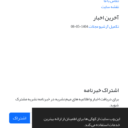
تماس با ما
نقشه سایت
آخرین اخبار
تکمیل آرشیو مجلات
1404-05-08
شماره تماس: 64592299 -021
صندوق پستی:
131851494
پست الکترونیک:
faslnameh1370@yahoo.com
faslnameh@gsi.ir
آدرس سایت:
http://www.gsjournal.ir
اشتراک خبرنامه
برای دریافت اخبار و اطلاعیه های مهم نشریه در خبرنامه نشریه مشترک
شوید.
اشتراک
این وب سایت از کوکی ها برای اطمینان از ارائه بهترین
خدمات استفاده می کند.