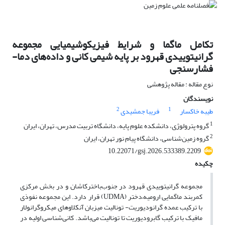
تکامل ماگما و شرایط فیزیکوشیمیایی مجموعه
گرانیتوییدی قهرود بر پایه شیمی کانی و داده‌های دما-
فشارسنجی
نوع مقاله : مقاله پژوهشی
نویسندگان
2
1
طیبه خاکسار
فریبا جمشیدی
1
گروه پترولوژی، دانشکده علوم پایه، دانشگاه تربیت مدرس، تهران، ایران
2
گروه زمین‌شناسی، دانشگاه پیام نور تهران، ایران
10.22071/gsj.2026.533389.2209
چکیده
مجموعه­ گرانیتوییدی قهرود در جنوب‌باخترکاشان و در بخش مرکزی
کمربند ماگمایی ارومیه
–
دختر
(UDMA)
قرار دارد. این مجموعه­ نفوذی
با ترکیب عمده گرانودیوریت- تونالیت میزبان آنکلاوهای میکروگرانولار
مافیک با ترکیب گابرودیوریت تا تونالیت می‌­باشد. کانی‌شناسی اولیه در