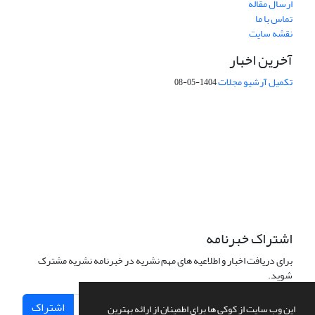
ارسال مقاله
تماس با ما
نقشه سایت
آخرین اخبار
تکمیل آرشیو مجلات
1404-05-08
شماره تماس: 64592299 -021
صندوق پستی:
131851494
پست الکترونیک:
faslnameh1370@yahoo.com
faslnameh@gsi.ir
آدرس سایت:
http://www.gsjournal.ir
اشتراک خبرنامه
برای دریافت اخبار و اطلاعیه های مهم نشریه در خبرنامه نشریه مشترک
شوید.
اشتراک
این وب سایت از کوکی ها برای اطمینان از ارائه بهترین