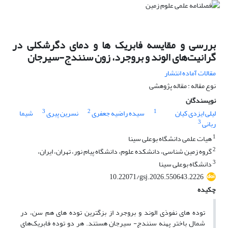
بررسی و مقایسه فابریک ها و دمای دگرشکلی در
گرانیت‌های الوند و بروجرد، زون سنندج-سیرجان
مقالات آماده انتشار
نوع مقاله : مقاله پژوهشی
نویسندگان
3
2
1
لیلی ایزدی کیان
سیده راضیه جعفری
نسرین پیری
شیما
3
ربانی
1
هیات علمی دانشگاه بوعلی سینا
2
گروه زمین شناسی، دانشکده علوم، دانشگاه پیام نور، تهران، ایران،
3
دانشگاه بوعلی سینا
10.22071/gsj.2026.550643.2226
چکیده
توده های نفوذی الوند و بروجرد از بزگترین توده های هم سن، در
شمال باختر پهنه سنندج- سیرجان هستند. هر دو توده فابریک‌های