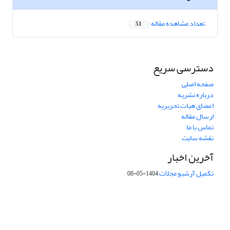
تعداد مشاهده مقاله
51
دسترسی سریع
صفحه اصلی
درباره نشریه
اعضای هیات تحریریه
ارسال مقاله
تماس با ما
نقشه سایت
آخرین اخبار
تکمیل آرشیو مجلات
1404-05-08
شماره تماس: 64592299 -021
صندوق پستی:
131851494