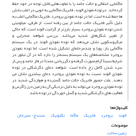
ماگمایی، انتقالی و حالت جامد را با تفاوت‌هایی قابل توجه در خود حفظ
کرده اند. درتوده نفوذی الوند، فابریک ماگمایی به خوبی در اغلب بخش
ها حفظ شده است. اما در توده نفوذی بروجرد، فابریک ماگمایی اغلب به
دلیل تأثیر فابریک حالت جامد از بین رفته است. از طرفی، میلونیتی
شدن توده نفوذی بروجرد بسیار بارزتر از گرانیت الوند است، که حاکی
از تغییر شکل‌های شدید می‌باشد. بررسی شواهد صحرایی و
میکروسکوپی نشان می‌دهد که توده نفوذی الوند در یک سیستم
ماگمایی باز، پویا و چندمرحله‌ای تشکیل شده است، اما توده نفوذی
بروجرد مشخصه‌های یک سیستم بسته‌تر را دارد که در آن تبلور در
شرایط نسبتاً آرام صورت گرفته و دگرریختی عمدتاً در فاز جامد و پس از
سرد شدن کامل رخ داده است. شواهد دمای دگرشکلی در توده
نفوذی الوند نسبت به توده نفوذی بروجرد دمای بیشتری نشان می
دهند. علت حضور فابریک حالت جامد گسترده و هوازدگی شدید در
توده نفوذی بروجرد می تواند به دلیل نزدیکی آن به زمین درز زاگرس و
فعالیت های دگرشکلی شدید و گسل خوردگی در توده باشد.
کلیدواژه‌ها
الوند
بروجرد
فابریک
ماگما
تکتونیک
سنندج- سیرجان
موضوعات
زمین ساخت