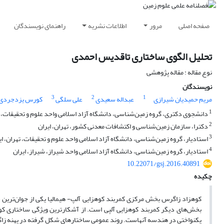
صفحه اصلی
مرور
اطلاعات نشریه
راهنمای نویسندگان
تحلیل الگوی ساختاری تاقدیس احمدی
نوع مقاله : مقاله پژوهشی
نویسندگان
3
2
1
مریم حمیدیان شیرازی
عبداله سعیدی
علی سلگی
کورس یزدجردی
1
دانشجوی دکتری، گروه زمین‌شناسی، دانشگاه آزاد اسلامی واحد علوم و تحقیقات، ته
2
دکترا، سازمان زمین‌شناسی و اکتشافات معدنی کشور، تهران، ایران
3
استادیار، گروه زمین‌شناسی، دانشگاه آزاد اسلامی واحد علوم و تحقیقات، تهران، ای
4
استادیار، گروه زمین‌شناسی، دانشگاه آزاد اسلامی واحد شیراز، شیراز، ایران
10.22071/gsj.2016.40891
چکیده
کوهزاد زاگرس بخش مرکزی کمربند کوهزایی آلپ- هیمالیا یکی از جوان‌ترین س
بخش‌های دیگر کمربند کوهزایی آلپی است. از آشکارترین ویژگی ساختاری ک
یکنواختی در هندسه آنهاست. روند عمومی ساختارهای شکل گرفته در پهنه زاگر