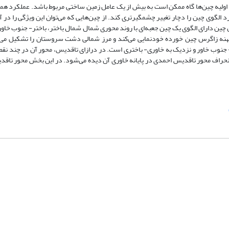
ولیه چین‌ها گاه ممکن است به بیش از یک عامل زمین
ساختی مربوط باشد. عملکرد همز
لگوی چین را دچار تغییر چشمگیرتری کند. از چین‌هایی که می‌توان این ویژگی را در 
ز شکل گرفته است. این چین دارای الگوی یک چین جعبه‌ای با روند محوری شمال شمال باختر، باختر- جنوب خ
پهنه زاگرس چین خورده خودنمایی می
کند و مرز شمالی دشت سروستان را تشکیل می
 جنوب خاور و نزدیک به خاوری- باختری است. در درازای تاقدیس، محور آن در چند نقط
نحراف محور تاقدیس احمدی در پایانه خاوری آن دیده می‌شود. در این بخش محور تاق
شماره تماس: 64592299 -021
صندوق پستی:
131851494