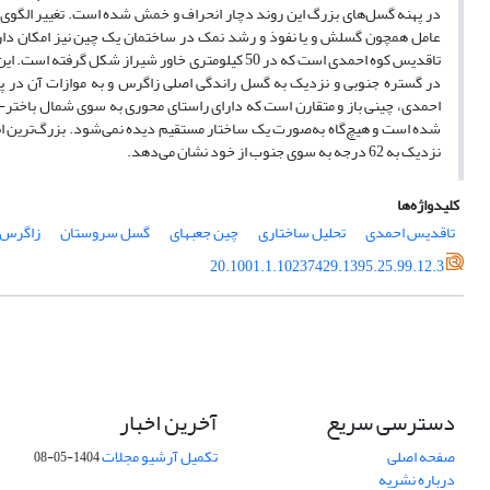
در پهنه گسل‌های بزرگ این روند دچار انحراف و خمش شده است. تغییر الگوی ا
عامل همچون گسلش و یا نفوذ و رشد نمک در ساختمان یک چین نیز امکان دارد ا
تاقدیس کوه احمدی است که در 50 کیلومتری خاور شیرا
در گستره جنوبی و نزدیک به گسل راندگی اصلی زاگرس و به موازات آن در 
احمدی، چینی باز و متقارن است که دارای راستای محوری به سوی شمال باختر-
شده است و هیچ‌گاه به‌صورت یک ساختار مستقیم دیده نمی‌شود. بزرگ‌ترین ا
نزدیک به 62 درجه به سوی جنوب از خود نشان می‌دهد.
کلیدواژه‌ها
تاقدیس احمدی
تحلیل ساختاری
چین جعبه‎ای
گسل سروستان
زاگرس
20.1001.1.10237429.1395.25.99.12.3
دسترسی سریع
آخرین اخبار
صفحه اصلی
تکمیل آرشیو مجلات
1404-05-08
درباره نشریه