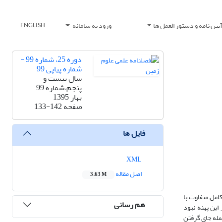
یین نامه و دستور العمل ها
ورود به سامانه
ENGLISH
دوره 25، شماره 99 -
شماره پیاپی 99
سال بیست و
پنجم،شماره 99
بهار 1395
صفحه
133-142
فایل ها
XML
اصل مقاله
3.63 M
امل متفاوت با
هم رسانی
این پهنه نبود
مله جای
گرفتن