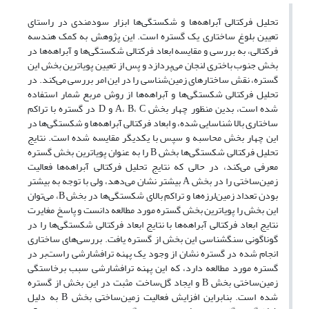
تحلیل فرکتالی آبراهه‌ها و شکستگی‌ها ابزار سودمندی در راستای
تعیین بلوغ ساختاری یک گستره است. این پژوهش به کمک هندسه
فرکتالی، به بررسی و مقایسه ابعاد فرکتالی شکستگی‌ها و آبراهه‌ها در
بخش جنوب باختری لنجان می‌پردازد و پس از تعیین پویاترین بخش این
گستره، نقش ساختارهای زمین‌شناسی را در این امر بررسی می‌کند. در
تحلیل فرکتالی شکستگی‌ها و آبراهه‌ها از روش مربع شمار استفاده
شده ‌است، بدین منظور چهار بخش A، B، C و D در گستره با تراکم
ساختاری بالا شناسایی شده، و ابعاد فرکتالی آبراهه‌ها و شکستگی‌ها در
این چهار بخش محاسبه و سپس با یکدیگر مقایسه شده ‌است. نتایج
تحلیل فرکتالی شکستگی‌ها بخش B را به عنوان پویاترین بخش گستره
معرفی می‌کند، در حالی که نتایج تحلیل فرکتالی آبراهه‌ها فعالیت
زمین‌ساختی را در بخش A بیشتر نشان می‌دهد، ولی با توجه به بیشتر
بودن تعداد زمین‌لرزه‌ها و تراکم بالای شکستگی‌ها در بخش B، می‌توان
این بخش را پویاترین بخش گستره مورد مطالعه دانست و پاسخ مغایرت
نتایج ابعاد فرکتالی آبراهه‌ها با نتایج ابعاد فرکتالی شکستگی‌ها را در
گوناگونی سنگ‎شناسی این بخش از گستره یافت. بررسی‌های ساختاری
انجام شده در گستره نشان از وجود یک پهنه ترافشارشی راست‌بر در
گستره مورد مطالعه دارد، که این پهنه ترافشارشی سبب برخاستگی
زمین‌ساختی بخش B و ایجاد گل‌ساخت مثبت در این بخش از گستره
شده ‌است. بنابراین افزایش فعالیت زمین‌ساختی بخش B به دلیل