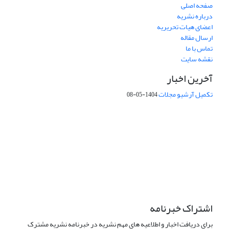
صفحه اصلی
درباره نشریه
اعضای هیات تحریریه
ارسال مقاله
تماس با ما
نقشه سایت
آخرین اخبار
تکمیل آرشیو مجلات
1404-05-08
شماره تماس: 64592299 -021
صندوق پستی:
131851494
پست الکترونیک:
faslnameh1370@yahoo.com
faslnameh@gsi.ir
آدرس سایت:
http://www.gsjournal.ir
اشتراک خبرنامه
برای دریافت اخبار و اطلاعیه های مهم نشریه در خبرنامه نشریه مشترک