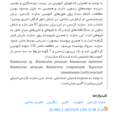
با توجه به اهمیتی که فونای آمونیتی در زیست چینه‌نگاری و تفسیر
دیرینه حوضه‌های رسوبی دارند و همچنین به دلیل محدود بودن
مطالعات انجام شده روی فون‌های آمونیتی سازند کژدمی، برش
چینه‌شناسی نار از فارس ساحلی، در شمال خاور کنگان (شرق بوشهر)
انتخاب شد. سازند کژدمی در این برش ستبرای 87 متر دارد و شامل
تناوبی از سنگ‌آهک‌های کرم رنگ تا قهوه‌ای و مارن‌های سرخ مایل به
قهوه‌ای است. این سازند با همبری ناپیوسته روی سازند داریان قرار
گرفته است و با همبری پیوسته به‎صورت تدریجی توسط بخش مدود
سازند سروک پوشیده می‌شود. در مطالعه حاضر 110 نمونه آمونیتی
گرد‌آوری شد و یک زیرزون زیستی و 7 گونه مربوط به سه جنس از
آمونیت‌ها تشخیص داده شدندکه عبارتند از:
Knemiceras
sp.,
Knemiceras persicum
,
Knemiceras dubertreti
,
Knemiceras syriacum, Knemiceras comperessum, Tegoceras
camatteanum
,
Lyelliceras lyell
با توجه به مجموعه فسیلی شناسایی شده، سن سازند کژدمی انتهای
آلبین پیشین تا آلبین میانی است.
کلیدواژه‌ها
سازند کژدمی
آمونیت
آلبین
زاگرس
فارس ساحلی
20.1001.1.10237429.1394.25.98.21.6