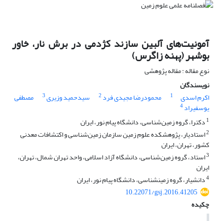
آمونیت‌های آلبین سازند کژدمی در برش نار، خاور
بوشهر (پهنه زاگرس)
نوع مقاله : مقاله پژوهشی
نویسندگان
3
2
1
اکرم اسدی
محمودرضا مجیدی فرد
سیدحمید وزیری
مصطفی
4
یوسفی‎راد
1
دکترا، گروه زمین‌شناسی، دانشگاه پیام نور، ایران
2
استادیار، پژوهشکده علوم ‌زمین سازمان زمین‌شناسی و اکتشافات معدنی
کشور، تهران، ایران
3
استاد، گروه زمین‌شناسی، دانشگاه آزاد اسلامی، واحد تهران شمال، تهران،
ایران
4
دانشیار، گروه زمین‎شناسی، دانشگاه پیام نور، ایران
10.22071/gsj.2016.41205
چکیده