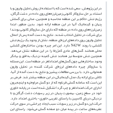
در این پژوهش، سعی شده است که با استفاده از روش تحلیل وارون و با
استناد بر حل سازوکار کانونی زمین‌لرزه‌های روی‌ داده در دشت گرگان،
رژیم تنش حاکم بر این منطقه محاسبه و همچنین، مدلی برای گسلش
پنهان و کینماتیک آنها در این منطقه ارائه شود. بدین منظور، ابتدا
زمین‌لرزه‌های روی ‌داده در منطقه (که دارای حل سازوکار کانونی بودند)
برای شرکت در تحلیل انتخاب شدند. نتایج به دست آمده پس از اعمال
تحلیل وارون روی داده‌های لرزه‌ای منطقه، نشان از وجود یک رژیم تنش
کششی با روند N42°W دارد. این امر چیره بودن ساختارهای کششی
محلی همانند گسل‌های عادی کم‎ژرفا را در این منطقه نشان می‌دهد.
همچنین تنش متوسط نیز همانند تنش کمینه نزدیک به افق و بیانگر
وجود ساختارهایی چون گسل‌های امتدادلغز در منطقه است. این مسئله
با سازوکار چیره داده‌های لرزه‌ای شرکت کننده در تحلیل وارون
همخوانی دارد. با بررسی مطالعات پیشین و نتایج به دست آمده از آنها،
تلاش برای ارائه یک مدل کینماتیکی در این منطقه بیشتر شد. فرض بر
این است که سامانه گسلی قرناوه که از دو گسل مراوه‌تپه و اینچه‌برون
(دارای حرکت امتدادلغز و چپ گرد) تشکیل شده است در پایانه خاوری
خود در سطح زمین، به‏صورت پنهان در زیر رسوبات دشت گرگان و تا
نزدیکی دریای کاسپین با راستای تقریبی خاوری- باختری امتداد دارد.
حرکت این دو گسل در زیر رسوبات سبب ایجاد چرخشی در سوی حرکت
عقربه‌های ساعت در پهنه میان دو صفحه گسلی می‌شود. راستای این