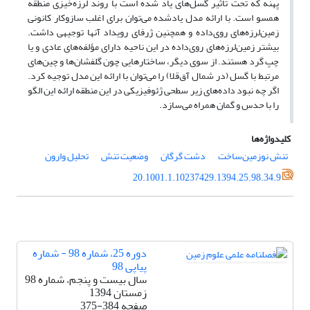
پهنه که تحت تأثیر گسل‌های یاد شده است با روند لرزه‌خیزی منطقه
همسو است. با ارائه مدل یادشده می‌توان برای اغلب سازوکار کانونی
زمین‌لرزه‌های روی‌داده و همچنین ژرفای رویداد آنها توجیهی داشت.
بیشتر زمین‌لرزه‌های روی‌داده در این ناحیه دارای مؤلفه‌های عادی و یا
چپ گرد هستند. از سوی دیگر، ساختارهایی چون گلفشان‌ها و چین‌های
مرتبط با گسل (در شمال آق‌قلا) را می‌توان با ارائه این مدل توجیه کرد.
اگر چه نبود داده‌های زیر سطحی ژئوفیزیکی در این منطقه ارائه این الگو
را با حدس و گمان همراه می‌سازد.
کلیدواژه‌ها
تنش نو‌زمین‌ساخت
دشت گرگان
وضعیت تنش
تحلیل وارون
20.1001.1.10237429.1394.25.98.34.9
دوره 25، شماره 98 - شماره
پیاپی 98
سال بیست و پنجم، شماره 98
زمستان 1394
صفحه
375-384