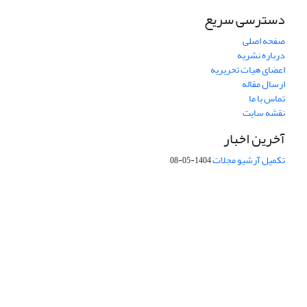
دسترسی سریع
صفحه اصلی
درباره نشریه
اعضای هیات تحریریه
ارسال مقاله
تماس با ما
نقشه سایت
آخرین اخبار
تکمیل آرشیو مجلات
1404-05-08
شماره تماس: 64592299 -021
صندوق پستی:
131851494
پست الکترونیک:
faslnameh1370@yahoo.com
faslnameh@gsi.ir
آدرس سایت:
http://www.gsjournal.ir