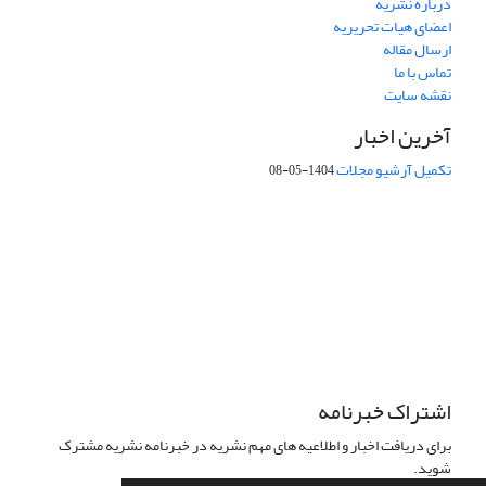
درباره نشریه
اعضای هیات تحریریه
ارسال مقاله
تماس با ما
نقشه سایت
آخرین اخبار
تکمیل آرشیو مجلات
1404-05-08
شماره تماس: 64592299 -021
صندوق پستی:
131851494
پست الکترونیک:
faslnameh1370@yahoo.com
faslnameh@gsi.ir
آدرس سایت:
http://www.gsjournal.ir
اشتراک خبرنامه
برای دریافت اخبار و اطلاعیه های مهم نشریه در خبرنامه نشریه مشترک
شوید.