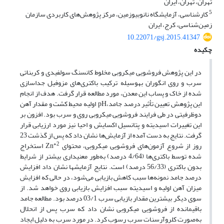
تهران، تهران، ایران
5
کارشناسی، آزمایشگاه نانوبیوزمین، مرکز پژوهش‌های کاربردی سازمان
زمین‌شناسی، کرج، ایران
10.22071/gsj.2015.41347
چکیده
در این پژوهش فروشویی میکروبی مخلوط کانسنگ سولفیدی و کربناتی
سرب و روی انگوران به‎وسیله ترکیب باکتری‌های مزوفیل جداسازی
شده از خاک و پساب این معدن، مورد مطالعه قرار گرفت. هدف از انجام
این پژوهش تعیین تأثیر درصد جامد،pH اولیه محیط کشت و مقدار آهن
دوظرفیتی در طی فرایند فروشویی میکروبی روی و سرب بود. افزون بر
این تغییرات اسیدیته و پتانسیل اکسایش و احیا نیز مورد ارزیابی قرار
گرفت. نتایج به دست آمده از آزمایش‌ها نشان داد که پس از گذشت 23
+2
روز از شروع آزمون‌های فروشویی میکروبی، محتوای Zn
استخراج
شده توسط باکتری‌ها (4/64 درصد) به‌طور معنی‎داری بیشتر از شرایط
بدون باکتری (56/33 درصد) است. نتایج آزمایش‎ها نشان داد افزایش
درصد جامد نمونه‌ها سبب کاهش بازیابی می‌شود، در حالی که افزایش
میزان آهن اولیه و اسیدیته سبب افزایش بازیابی روی خواهد شد. از
سوی دیگر بیشترین مقدار بازیابی سرب 03/1 درصد بود. مطالعه جامد
باقیمانده از فروشویی میکروبی نشان داد که سرب پس از انحلال
به‌صورت کلروآرسنات سرب رسوب کرد. در مورد سرب به دلیل ایجاد