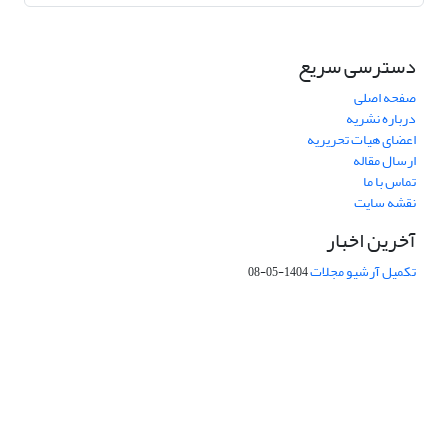
دسترسی سریع
صفحه اصلی
درباره نشریه
اعضای هیات تحریریه
ارسال مقاله
تماس با ما
نقشه سایت
آخرین اخبار
تکمیل آرشیو مجلات
1404-05-08
شماره تماس: 64592299 -021
صندوق پستی:
131851494
پست الکترونیک:
faslnameh1370@yahoo.com
faslnameh@gsi.ir