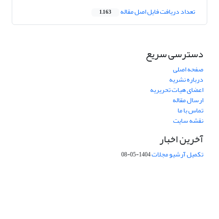
تعداد دریافت فایل اصل مقاله
1,163
دسترسی سریع
صفحه اصلی
درباره نشریه
اعضای هیات تحریریه
ارسال مقاله
تماس با ما
نقشه سایت
آخرین اخبار
تکمیل آرشیو مجلات
1404-05-08
شماره تماس: 64592299 -021
صندوق پستی:
131851494
پست الکترونیک:
faslnameh1370@yahoo.com