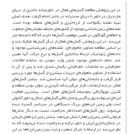
در این پژوهش مطالعه‌ گسل‌های فعال در خاورمیانه‌ باختری از دریای
مازندران در خاور تا دریای مدیترانه در باختر انجام گرفت. هدف اصلی
تهیه‌ نقشه‌ یکنواخت از لرزه‌خیزی و گسل‌های منطقه بوده است.
نقشه‌های زمین‌شناسی موجود از کشور‌های مختلف مقیاس‌های متفاوت
و خطاهای گوناگون در تعیین موقعیت گسل‌ها دارند که گاه تا صدها متر
می‌رسد. در این پژوهش، گسل‌های فعال از دیگر گسل‌ها تفکیک شد و
بر اساس مطالعه تصاویر ماهواره‌ای، نقشه‌های زمین‌شناسی موجود و
داده‌های ژئودتیک، ارتباط ساختاری گسل‌ها و نرخ حرکت آنها تعیین
شد. تمام داده‌های موجود ضمن وارد نمودن به سامانه اطلاعات
جغرافیایی به مختصات جغرافیایی یکسان تبدیل شد و پس از آن با
استفاده از تصاویر ماهواره‌ای جزییات بیشتری از گسل‌ها مورد بررسی
قرار گرفت و جابه‌جایی‌های جوان آنها شناسایی ‌شد. بیشتر گسل‌ها‌ی
فعال در لبه ارتفاعات قرار می‌گیرندکه تأییدی بر جوان بودن منطقه و
کنترل توپوگرافی به‌وسیله‌ گسل‌های فعال است. بیشترین فعالیت
لرزه‌ای مربوط به زون زاگرس و محل تلاقی گسل‌های شمال و خاور آناتولی
است ولی زمین لرزه‌های بزرگ دستگاهی در سرتاسر گستره دیده
می‌شوند. زون گسل‌های امتدادلغز بحرالمیت نسبت به دیگر بخش‌ها
فراوانی کمتر زمین‌لرزه‌ها را نشان می‌دهد. بیشتر زمین لرزه‌های تاریخی
در شمال‌باختری ایران و خاور ترکیه و بحرالمیت دیده می‌شوند که به
نظر می‌رسد در ارتباط با تمرکز جمعیت و ثبت بهتر زمین لرزه‌ها در این