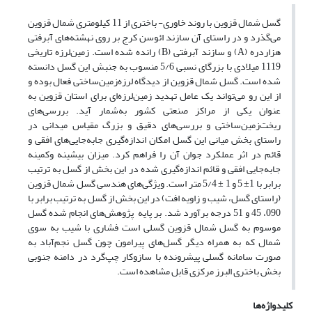
گسل شمال قزوین با روند خاوری- باختری از 11 کیلومتری شمال قزوین
می‌گذرد و در راستای آن سازند ائوسن کرج بر روی نهشته‌های آبرفتی
هزاردره (A) و سازند آبرفتی (B) رانده شده است. زمین‌لرزه تاریخی
1119 میلادی با بزرگای نسبی 5/6 منسوب به جنبش این گسل دانسته
شده است. گسل شمال قزوین از دیدگاه لرزه‌زمین‌ساختی فعال بوده و
از این رو می‌تواند یک عامل تهدید زمین‌لرزه‌ای برای استان قزوین به
عنوان یکی از مراکز صنعتی کشور به‌شمار آید. بررسی‌های
ریخت‌زمین‌ساختی و بررسی‌های دقیق و بزرگ مقیاس میدانی در
راستای بخش میانی این گسل امکان اندازه‌گیری جابه‌جایی‌های افقی و
قائم در اثر عملکرد جوان آن را فراهم کرد. میزان بیشینه وکمینه
جابه‌جایی افقی و قائم اندازه‌گیری شده در این بخش از گسل به ‌ترتیب
برابر با 1± 5 و 1 ± 5/4 متر است. ویژگی‌های هندسی گسل شمال قزوین
(راستای گسل، شیب و زاویه افت) در این بخش از گسل به ترتیب برابر با
090، 45 و 51 درجه برآورد شد. بر پایه پژوهش‌های انجام شده گسل
موسوم به گسل شمال قزوین گسلی است فشاری با شیب به سوی
شمال که به همراه دیگر گسل‌های پیرامون چون گسل نجم‌آباد به
صورت سامانه گسلی پیشرونده با سازوکار چپ‌گرد در دامنه جنوبی
بخش باختری البرز مرکزی قابل مشاهده است.
کلیدواژه‌ها