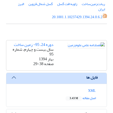
ریخت‌زمین‌ساخت
زاویه افت گسل
گسل شمال قزوین
البرز
ایران
20.1001.1.10237429.1394.24.0.6.2
دوره 24، 95- زمین ساخت
سال بیست و چهارم، شماره
95
بهار 1394
صفحه
29-38
فایل ها
XML
اصل مقاله
3.43 M