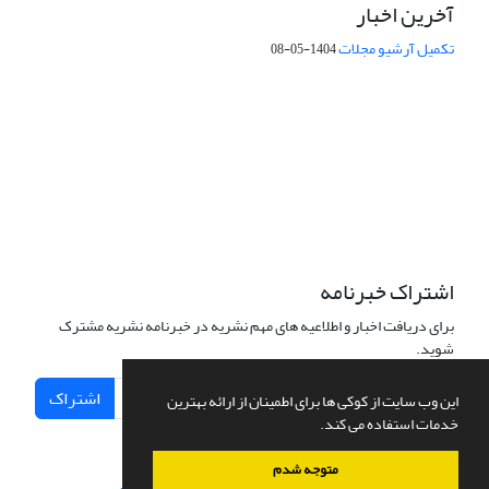
آخرین اخبار
تکمیل آرشیو مجلات
1404-05-08
شماره تماس: 64592299 -021
صندوق پستی:
131851494
پست الکترونیک:
faslnameh1370@yahoo.com
faslnameh@gsi.ir
آدرس سایت:
http://www.gsjournal.ir
اشتراک خبرنامه
برای دریافت اخبار و اطلاعیه های مهم نشریه در خبرنامه نشریه مشترک
شوید.
اشتراک
این وب سایت از کوکی ها برای اطمینان از ارائه بهترین
خدمات استفاده می کند.
متوجه شدم
سامانه مدیریت نشریات علمی.
طراحی و پیاده سازی از
سیناوب