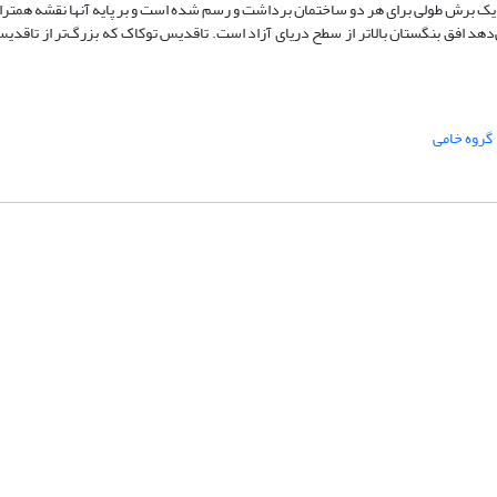
یک برش طولی برای هر دو ساختمان برداشت و رسم شده است و بر پایه آنها نقشه همتراز 
دهد افق بنگستان بالاتر از سطح دریای آزاد است. تاقدیس توکاک که بزرگ‌تر از تاقد
گروه خامی
شماره تماس: 64592299 -021
صندوق پستی:
131851494
پست الکترونیک:
faslnameh1370@yahoo.com
faslnameh@gsi.ir
آدرس سایت:
http://www.gsjournal.ir