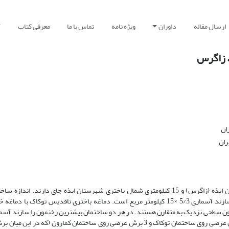
ارسال مقاله
داوران
ویژه نامه
تماس با ما
معرفی کتاب
آ
، زاگرس
ان
ران
ساختمان‌های تو‌‌کاک و کمارون، تاقدیس‌هایی هستند که در شمال باختری زون ایذه (زاگرس) و 15 کیلومتری شمال باختری شهرستان ایذه جای د
رخنمون سازند‌آسماری 3/3×17 کیلومتر مربع و اندازه ساختمان کمارون در سازند ‌آسماری 5/3 ×15 کیلومتر مربع است. دماغه باختری تاقدیس
ن سطحی نزدیک به متقارن هستند. در هر‌ دو ساختمان بیشترین رخنمون را سازند‌ آسما