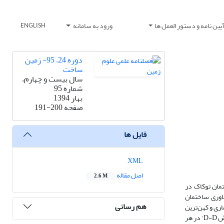
یین نامه و دستور العمل ها
ورود به سامانه
ENGLISH
دوره 24، 95- زمین
ساخت
سال بیست و چهارم،
شماره 95
بهار 1394
صفحه
191-200
فایل ها
XML
اصل مقاله
2.6 M
ارند. اندازه ساختمان توکاک در
 توکاک با دماغه خاوری ساختمان
هم رسانی
ری و کهن‌ترین
رخنمون را سازند‌ پابده دارد. بر پایه دانسته‌های برداشت شده سطحی، 4 برش عرضی روی ساختمان توکاک و 3 برش عرضی روی ساختمان کمارون (که در این میان برش D-D' در هر