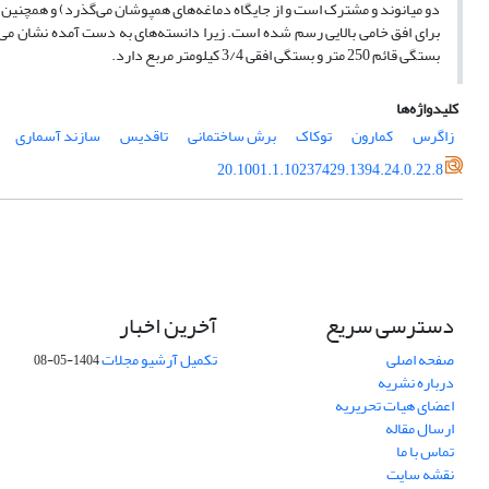
دو میانوند و مشترک است و از جایگاه دماغه‌های همپوشان می‌گذرد) و همچنین 
برای افق خامی بالایی رسم شده است. زیرا دانسته‌های به دست آمده نشان می‌
بستگی قائم 250 متر و بستگی افقی 3/4 کیلومتر مربع دارد.
کلیدواژه‌ها
زاگرس
کمارون
توکاک
برش ساختمانی
تاقدیس
سازند آسماری
20.1001.1.10237429.1394.24.0.22.8
دسترسی سریع
آخرین اخبار
صفحه اصلی
تکمیل آرشیو مجلات
1404-05-08
درباره نشریه
اعضای هیات تحریریه
ارسال مقاله
تماس با ما
نقشه سایت