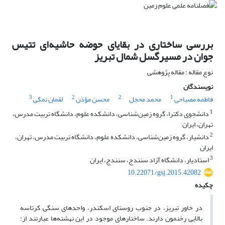
بررسی ساختاری در بقایای حوضه حاشیه‌ای تتیس
جوان در مسیرگسل شمال تبریز
نوع مقاله : مقاله پژوهشی
نویسندگان
3
2
2
1
فاطمه مصباحی
محمد محجل
محسن مؤذن
لقمان نمکی
1
دانشجوی دکترا، گروه زمین‌شناسی، دانشکده علوم، دانشگاه تربیت‌ مدرس،
تهران، ایران
2
دانشیار،‌ گروه زمین‌شناسی، دانشکده علوم، دانشگاه تربیت مدرس، تهران،
ایران
3
استادیار، دانشگاه آزاد سنندج، سنندج، ایران
10.22071/gsj.2015.42082
چکیده
در خاور تبریز، در جنوب روستای اسکندر، واحدهای سنگی کرتاسه
بالایی رخنمون دارند. ساختارهای موجود در این نهشته‌ها عبارتند از: