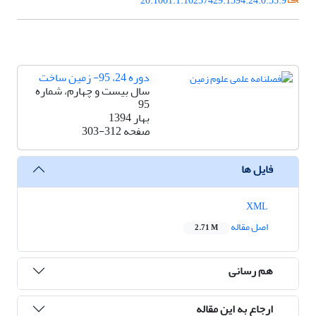
20.1001.1.10237429.1394.24.0.33.9
دوره 24، 95- زمین ساخت
سال بیست و چهارم، شماره
95
بهار 1394
صفحه
303-312
فایل ها
XML
اصل مقاله
2.71 M
هم رسانی
ارجاع به این مقاله