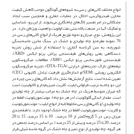
انواع مختلف کانی‌های رسی به شیوه‌های گوناگون موجب کاهش کیفیت
مخازن هیدروکربنی، اخلال در عملیات حفاری و همچنین سبب ایجاد
مشکلاتی در امر تفسیر لاگ‌های چا‌ه‌نگاری می‌شوند. از این رو، شناسایی
و تفکیک آنها در صنعت بالادستی نفت اولویت و اهمیت ویژه‌ای دارد. در
این پژوهش، نوع، میزان و نحوه توزیع هریک از انواع کانی‌های رسی در
76 نمونه مغزه‌دو چاه تولیدی و خشک در سنگ مخزن ماسه‌سنگی
شوریجه، به سن کرتاسه آغازی، با استفاده از شش روش تجزیه
دستگاهی یعنی روش‌های طیف‌سنجی پراش پرتو ایکس (XRD)،
طیف‌سنجی فلورسانس پرتو ایکس (XRF)، مطالعات میکروسکوپی
تیغه‌های نازک، تجزیه‌های حرارتی (DTA-TGA)، تجزیه میکروسکوپ
الکترونی روبشی (SEM)‌و اندازه‌گیری ظرفیت تبادل کاتیونی (CEC)
تعیین شده است. نتایج آزمایش‌ها نشان داد که کانی‌های رسی چیره در
این دو چاه به ترتیب فراوانی ایلیت، کلریت منیزیم‌دار و کائولینیت است
که میزان متوسط هریک در چاه خشک به مراتب بیشتر از چاه تولیدی
است. مقدار اندکی گلوکونیت (در هر دو چاه)، مونت‌موریلونیت (فقط در
چاه تولیدی) و کانی‌های رسی مخلوط ‌لایه از انواع ایلیت- مونت‌موریلونیت
و کلریت- مونت‌موریلونیت (فقط در چاه خشک) وجود دارد. با طبقه‌بندی
میزان رس در 5 گروه‌(کمتر از 10 درصد، 10 تا 15 درصد، 15 تا 20
درصد، 20 تا 25 درصد و بیش از 25 درصد)، بر اساس درصد تجمعی در
هر گروه، چاه تولیدی از نوع تمیز و چاه خشک در گروه ماسه شیلی قرار