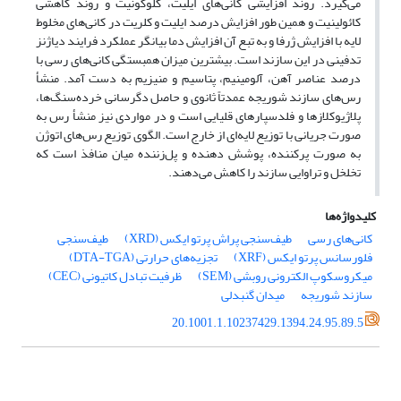
می‌گیرد. روند افزایشی کانی‌های ایلیت، گلوکونیت و روند کاهشی
کائولینیت و همین طور افزایش درصد ایلیت و کلریت در کانی‌های مخلوط
‌لایه با افزایش ژرفا و به تبع آن افزایش دما بیانگر عملکرد فرایند دیاژنز
تدفینی در این سازند است. بیشترین میزان همبستگی کانی‌های رسی با
درصد عناصر آهن، آلومینیم، پتاسیم و منیزیم به دست آمد. منشأ
رس‌های سازند شوریجه عمدتاً ثانوی و حاصل دگرسانی خرده‌سنگ‌ها،
پلاژیوکلازها و فلدسپارهای قلیایی است و در مواردی نیز منشأ رس به
صورت جریانی با توزیع لایه‌ای از خارج است. الگوی توزیع رس‌های اتوژن
به صورت پرکننده، پوشش دهنده و پل‌زننده میان منافذ است که
تخلخل و تراوایی سازند را کاهش می‌دهند.
کلیدواژه‌ها
کانی‌های رسی
طیف‌سنجی پراش پرتو ایکس (XRD)
طیف‌سنجی
فلورسانس پرتو ایکس (XRF)
تجزیه‌های حرارتی (DTA-TGA)
میکروسکوپ الکترونی روبشی (SEM)‌
ظرفیت تبادل کاتیونی (CEC)‌
سازند شوریجه
میدان گنبدلی
20.1001.1.10237429.1394.24.95.89.5