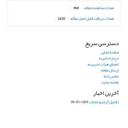
تعداد مشاهده مقاله
968
تعداد دریافت فایل اصل مقاله
2,626
دسترسی سریع
صفحه اصلی
درباره نشریه
اعضای هیات تحریریه
ارسال مقاله
تماس با ما
نقشه سایت
آخرین اخبار
تکمیل آرشیو مجلات
1404-05-08
شماره تماس: 64592299 -021
صندوق پستی:
131851494