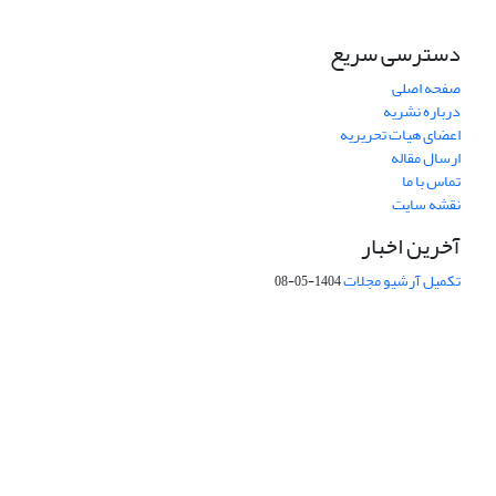
دسترسی سریع
صفحه اصلی
درباره نشریه
اعضای هیات تحریریه
ارسال مقاله
تماس با ما
نقشه سایت
آخرین اخبار
تکمیل آرشیو مجلات
1404-05-08
شماره تماس: 64592299 -021
صندوق پستی:
131851494
پست الکترونیک:
faslnameh1370@yahoo.com
faslnameh@gsi.ir
آدرس سایت:
http://www.gsjournal.ir