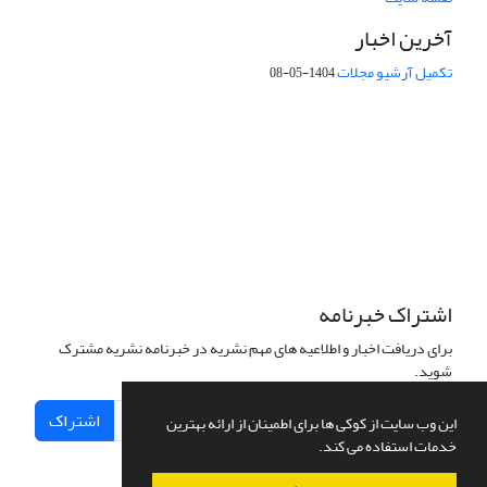
آخرین اخبار
تکمیل آرشیو مجلات
1404-05-08
شماره تماس: 64592299 -021
صندوق پستی:
131851494
پست الکترونیک:
faslnameh1370@yahoo.com
faslnameh@gsi.ir
آدرس سایت:
http://www.gsjournal.ir
اشتراک خبرنامه
برای دریافت اخبار و اطلاعیه های مهم نشریه در خبرنامه نشریه مشترک
شوید.
اشتراک
این وب سایت از کوکی ها برای اطمینان از ارائه بهترین
خدمات استفاده می کند.