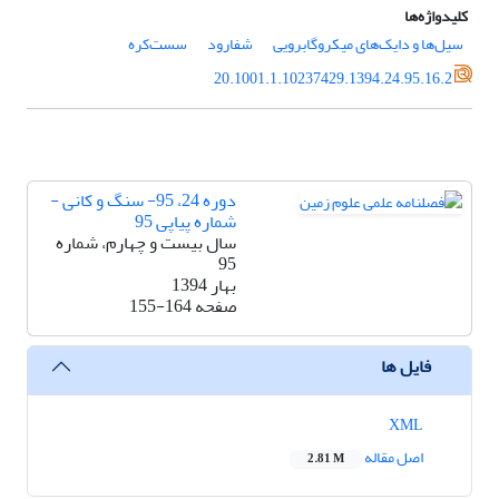
کلیدواژه‌ها
سیل‌ها و دایک‌های میکروگابرویی
شفارود
سست‌کره
20.1001.1.10237429.1394.24.95.16.2
دوره 24، 95- سنگ و کانی -
شماره پیاپی 95
سال بیست و چهارم، شماره
95
بهار 1394
صفحه
155-164
فایل ها
XML
اصل مقاله
2.81 M