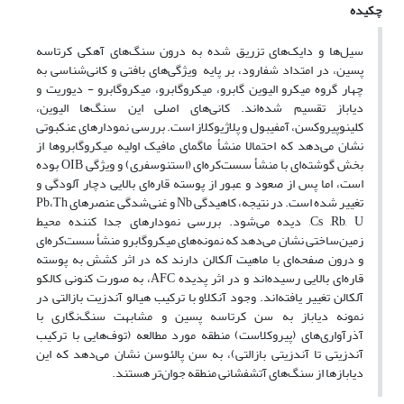
چکیده
سیل‌ها و دایک‌های تزریق شده به درون سنگ‌های آهکی کرتاسه
پسین، در امتداد شفارود، بر پایه ویژگی‌های بافتی و کانی‌شناسی به
چهار گروه میکرو الیوین گابرو، میکروگابرو، میکروگابرو - دیوریت و
دیاباز تقسیم شده‌اند. کانی‌های اصلی این سنگ‌ها الیوین،
کلینوپیروکسن، آمفیبول و پلاژیوکلاز است. بررسی نمودارهای عنکبوتی
نشان می‌دهد که احتمالا منشأ ماگمای مافیک اولیه میکروگابروها از
بخش گوشته‌ای با منشأ سست‌کره‌ای (استنوسفری) و ویژگی OIB بوده
است، اما پس از صعود و عبور از پوسته قاره‌ای بالایی دچار آلودگی و
تغییر شده است. در نتیجه، کاهیدگی Nb و غنی‌شدگی عنصرهای Pb،Th
,Cs ,Rb, U دیده می‌شود. بررسی نمودارهای جدا کننده محیط
زمین‌ساختی نشان می‌دهد که نمونه‌های میکروگابرو منشأ سست‌کره‌ای
و درون صفحه‌ای با ماهیت آلکالن دارند که در اثر کشش به پوسته
قاره‌ای بالایی رسیده‌اند و در اثر پدیده AFC، به صورت کنونی کالکو
آلکالن تغییر یافته‌اند. وجود آنکلاو با ترکیب هیالو آندزیت بازالتی در
نمونه دیاباز به سن کرتاسه پسین و مشابهت سنگ‌نگاری با
آذرآواری‌های (پیروکلاست) منطقه مورد مطالعه (توف‌هایی با ترکیب
آندزیتی تا آندزیتی بازالتی)، به سن پالئوسن نشان می‌دهد که این
دیابازها از سنگ‌های آتشفشانی منطقه جوان‌تر هستند.