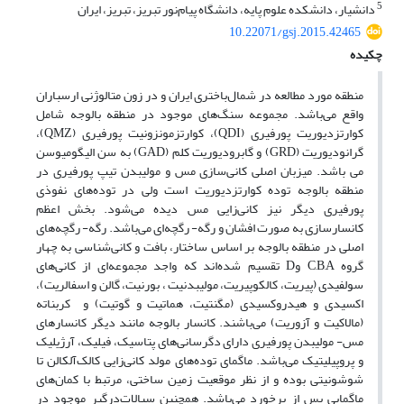
5
دانشیار، دانشکده علوم پایه، دانشگاه پیام‌نور تبریز، تبریز، ایران
10.22071/gsj.2015.42465
چکیده
منطقه مورد مطالعه در شمال‌باختری ایران و در زون متالوژنی ارسباران
واقع می‌باشد. مجموعه سنگ‌های موجود در منطقه بالوجه شامل
کوارتز‌دیوریت پورفیری (QDI)، کوارتز‌مونزونیت پورفیری (QMZ)،
گرانودیوریت (GRD) و گابرو‌دیوریت کلم (GAD) به سن الیگومیوسن
می باشد. میزبان اصلی کانی‌سازی مس و مولیبدن تیپ پورفیری در
منطقه بالوجه توده کوارتز‌دیوریت است ولی در توده‌های نفوذی
پورفیری دیگر نیز کانی‌زایی مس دیده می‌شود. بخش اعظم
کانسار‌سازی به صورت افشان و رگه- رگچه‌ای می‌باشد. رگه‌- رگچه‌های
اصلی در منطقه بالوجه بر اساس ساختار، بافت و کانی‌شناسی به چهار
گروه C,B,A وD تقسیم شده‌اند که واجد مجموعه‌ای از کانی‌های
سولفیدی (پیریت، کالکوپیریت، مولیبدنیت ، بورنیت، گالن و اسفالریت)،
اکسیدی و هیدروکسیدی (مگنتیت، هماتیت و گوتیت) و کربناته
(مالاکیت و آزوریت) می‌باشند. کانسار بالوجه مانند دیگر کانسارهای
مس- مولیبدن پورفیری دارای دگرسانی‌های پتاسیک، فیلیک، آرژیلیک
و پروپیلیتیک می‌باشد. ماگمای توده‌های مولد کانی‌زایی کالک‌آلکالن تا
شوشونیتی بوده و از نظر موقعیت زمین ساختی، مرتبط با کمان‌‌های
ماگمایی پس از برخورد می‌باشد. همچنین سیالات‌درگیر موجود در