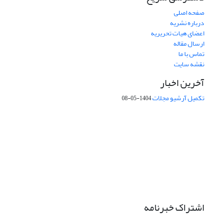
صفحه اصلی
درباره نشریه
اعضای هیات تحریریه
ارسال مقاله
تماس با ما
نقشه سایت
آخرین اخبار
تکمیل آرشیو مجلات
1404-05-08
شماره تماس: 64592299 -021
صندوق پستی:
131851494
پست الکترونیک:
faslnameh1370@yahoo.com
faslnameh@gsi.ir
آدرس سایت:
http://www.gsjournal.ir
اشتراک خبرنامه