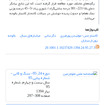
رگچه‌های مختلف مورد مطالعه قرار گرفته است، که این نتایج بیانگر
دمای بالا (221- 381 درجه سانتی‌گراد)، شوری زیاد (5- 45 درصد وزنی
نمک طعام) و حدوث پدیده جوشش در سیالات کانه‌دار کانسار بالوجه
می‌باشد.
کلیدواژه‌ها
کانسار مس- مولیبدن پورفیری
دگرسانی
میانبارهای سیال
بالوجه
زون ارسباران
20.1001.1.10237429.1394.24.95.27.3
دوره 24، 95- سنگ و کانی -
شماره پیاپی 95
سال بیست و چهارم، شماره
95
بهار 1394
صفحه
297-308