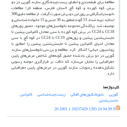
مطالعه برای طبقه‌بندی و انطباق زیست‌چینه‌نگاری سازند گورپی در دو
برش کوه کورده و کوه گچ (استان فارس، منطقه لار) مطالعات
نانوستراتیگرافی بر روی این دو برش صورت گرفت. از مطالعه دقیق300
اسلاید تهیه شده، 53 گونه متعلق به 30 جنس و 15 خانواده شناسایی و
توصیف شد. پراکندگی مجموعه نانوفسیل‌های موجود، حضور زون‌های
CC18 تا CC24 در برش کوه کورده با سنی معادل کامپانین پیشین تا
مایستریشتین پیشین و زون‌های CC19 تا CC24 در کوه گچ با سنی
معادل انتهای کامپانین پیشین تا مایستریشتین پیشین را (مطابق با
زوناسیون جهانی) آشکار کرد. مطالعه و بررسی نانوفسیل‌های سازند
گورپی در دو برش یادشده حضور گونه‌های شاخص عرض‌های پایین
جغرافیایی را نمایان می‌سازد که دلالت بر قرارگیری حوضه رسوبی
تشکیل‌دهنده رسوبات سازند گورپی در عرض‌های پایین جغرافیایی
دارد.
کلیدواژه‌ها
گورپی
نانوپلانکتون‌های آهکی
زیست‌چینه‌شناسی
کامپانین
ماستریشتین
20.1001.1.10237429.1393.24.94.99.9