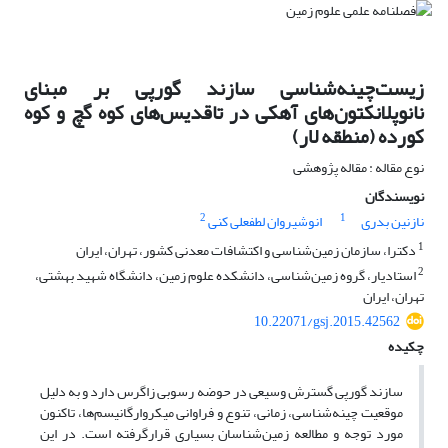
زیست‌چینه‌شناسی سازند گورپی بر مبنای
نانوپلانکتون‌های آهکی در تاقدیس‌های کوه گچ و کوه
کورده (منطقه لار)
نوع مقاله : مقاله پژوهشی
نویسندگان
2
1
نازنین بدری
انوشیروان لطفعلی کنی
1
دکترا، سازمان زمین‌شناسی و اکتشافات معدنی کشور، تهران، ایران
2
استادیار، گروه زمین‌شناسی، دانشکده علوم زمین، دانشگاه شهید بهشتی،
تهران، ایران
10.22071/gsj.2015.42562
چکیده
سازند گورپی گسترش وسیعی در حوضه رسوبی زاگرس دارد و به دلیل
موقعیت چینه‌شناسی، زمانی، تنوع و فراوانی میکروارگانیسم‌ها، تاکنون
مورد توجه و مطالعه زمین‌شناسان بسیاری قرارگرفته است. در این