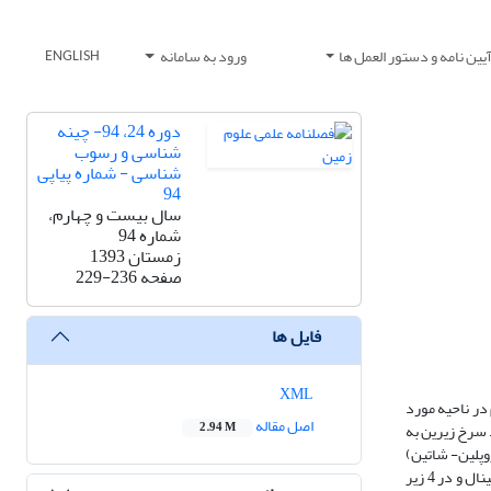
یین نامه و دستور العمل ها
ورود به سامانه
ENGLISH
دوره 24، 94- چینه
شناسی و رسوب
شناسی - شماره پیاپی
94
سال بیست و چهارم،
شماره 94
زمستان 1393
صفحه
229-236
فایل ها
XML
ر امتداد شمال خاوری- جنوب باختری گسترش یافته‌اند. 4 عضو‌سازند قم در ناحیه مورد
اصل مقاله
 سرخ زیرین به
2.94 M
وپلین- شاتین)
تعیین شده است. بررسی سنگ‌نگاری رسوبات ناحیه مورد مطالعه منجر به شناسایی 12 ریزرخساره کربناتی و 1 رخساره ماسه‌سنگی شده‌که احتمالاً در یک رمپ هموکلینال و در 4 زیر