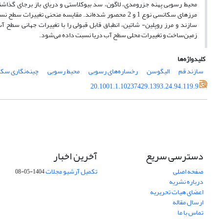
مرزهای سکانسی نوع 1 و 2 محصور شده‌اند. مقایسه منحنی ت
سازند و مرز روپلین- شاتین، انطباق قابل قبولی را با تغییرات جهانی سطح
زمین‌ساخت و تغییرات محلی سطح آب دریا نسبت داده می‌شود.
کلیدواژه‌ها
سازند قم
الیگوسن
رخساره‌های رسوبی
محیط رسوبی
چینه‌نگاری سک
20.1001.1.10237429.1393.24.94.119.9
دسترسی سریع
آخرین اخبار
صفحه اصلی
تکمیل آرشیو مجلات
1404-05-08
درباره نشریه
اعضای هیات تحریریه
ارسال مقاله
تماس با ما