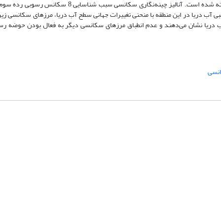
محیط رسوبی پهنه جزرومدی، لاگون، سد بیوکلاستی و دریای باز برجای گذاشته شده است. آنالیز چینه‌نگار
غییرات سطح نسبی آب دریا در این منطقه با منحنی تغییرات جهانی سطح آب دریا، مرزهای سکانسی زیر
 آب دریا نشان می‌دهند و عدم انطباق مرز‌های سکانسی دیگر به فعال بودن حوضه رس
انسی
شماره تماس: 64592299 -021
صندوق پستی:
131851494
پست الکترونیک:
faslnameh1370@yahoo.com
faslnameh@gsi.ir