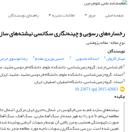
صفحه اصلی
مرور
اطلاعات نشریه
راهنمای نویسندگان
رخساره‌های رسوبی و چینه‌نگاری سکانسی نهشته‌های سازن
نوع مقاله : مقاله پژوهشی
نویسندگان
3
2
1
مهناز کاروان
اسداله محبوبی
حسین وزیری مقدم
رضا موسوی حرمی
1
کارشناسی ارشد، گروه زمین‌شناسی، دانشکده علوم، دانشگاه فردوسی مشهد، مش
2
استاد، گروه زمین‌شناسی، دانشکده علوم، دانشگاه فردوسی مشهد، مشهد، ایران
3
استاد، گروه زمین‌شناسی، دانشگاه اصفهان، اصفهان، ایران
10.22071/gsj.2015.42663
چکیده
مطالعه (بی‌نام، a، b و c
) به طور عمده از سنگ‌آهک‌‌مارنی، سنگ‌آهک، سنگ‌آهک
1
صورت ناپیوستگی همشیب و مرز بالایی آن توسط رسوبات آبرفتی پوشیده شده ا