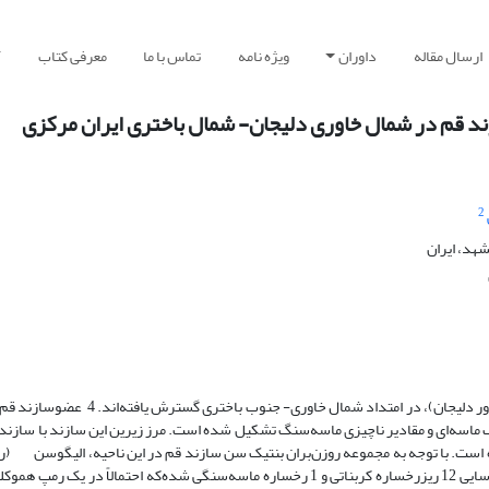
ارسال مقاله
داوران
ویژه نامه
تماس با ما
معرفی کتاب
آ
د قم در شمال خاوری دلیجان- شمال ‌باختری ایران مرکزی
2
هد، ایران
نهشته‌های سازند قم به سن الیگوسن در شمال باختری ایران مرکزی (شمال خاور دلیجان)، د
 ماسه‌ای و مقادیر ناچیزی ماسه‌سنگ تشکیل شده است. مرز زیرین این سازند با سازند
ست. با توجه به مجموعه روزن‌بران بنتیک سن سازند قم در این ناحیه، الیگوسن (ر