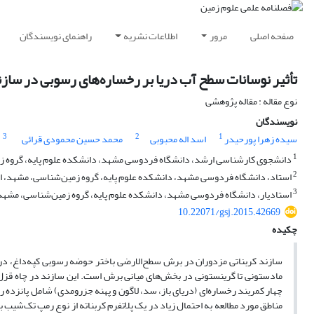
صفحه اصلی
مرور
اطلاعات نشریه
راهنمای نویسندگان
تأثیر نوسانات سطح آب دریا بر رخساره‌های رسوبی در سازن
نوع مقاله : مقاله پژوهشی
نویسندگان
3
2
1
سیده زهرا پورحیدر
اسد اله محبوبی
محمد حسین محمودی قرائی
1
دانشجوی کارشناسی ارشد، دانشگاه فردوسی مشهد، دانشکده علوم پایه، گروه زم
2
استاد، دانشگاه فردوسی مشهد، دانشکده علوم پایه، گروه زمین‌شناسی، مشهد، ای
3
استادیار، دانشگاه فردوسی مشهد، دانشکده علوم پایه، گروه زمین‌شناسی، مشهد،
10.22071/gsj.2015.42669
چکیده
سازند کربناتی مزدوران در برش سطح‌الارضی باختر حوضه رسوبی کپه‌داغ، در
چهار کمربند رخساره‌ای (دریای باز، سد، لاگون و پهنه جزرومدی) شامل پانزده ر
مناطق مورد مطالعه به احتمال زیاد در یک پلاتفرم کربناته از نوع رمپ تک‌