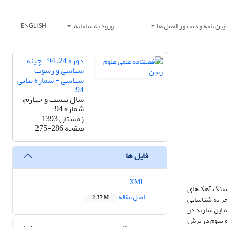
یین نامه و دستور العمل ها
ورود به سامانه
ENGLISH
دوره 24، 94- چینه
شناسی و رسوب
شناسی - شماره پیاپی
94
سال بیست و چهارم،
شماره 94
زمستان 1393
صفحه
275-286
فایل ها
XML
و سنگ آهک‌های
اصل مقاله
ین سازند منجر به شناسایی
2.37 M
 این سازند در
ده سوم در برش