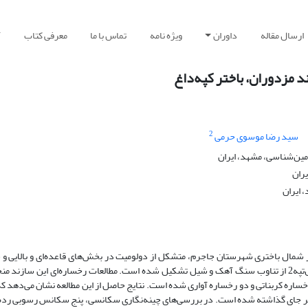
ارسال مقاله
داوران
ویژه نامه
تماس با ما
معرفی کتاب
آ
د مزدوران، باختر کپه‌داغ
2
سید رضا موسوی حرمی
ین‌شناسی، مشهد، ایران
ران
 ایران
 شمال باختری شهرستان جاجرم، متشکل از دولومیت در بخش‌های قاعده‌ای و بالایی 
مادستونی تا گرینستونی در بخش‌های میانی برش است. این سازند در چاه قزل‌تپه2 از تناوب سنگ آهک و شیل تشکیل شده است. مطالعات رخساره‌ای ا
خساره کربناتی و دو رخساره آواری شده است. نتایج حاصل از این مطالعه نشان می‌دهد که
شیب بر جای گذاشته شده‌ است. در بررسی‌های چینه‌نگاری سکانسی، پنج سکانس رسوبی ر