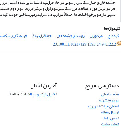
چشمه‌خان و چهار سکانس رسوبی در چاه
هر دو برش مورد مطالعه، مرز سکانسی نوع اول و دیگر مرزها، نوع دوم هستند. 
نسبی دارد و برخی اختلاف‌ها احتمالاً در ارتباط با شرایط زمین‌ساختی حوضه کپه‌
کلیدواژه‌ها
کپه‌داغ
مزدوران
روستای چشمه‌خان
چاه قزل‌تپه2
چینه‌نگاری سکانس
20.1001.1.10237429.1393.24.94.122.2
دسترسی سریع
آخرین اخبار
صفحه اصلی
تکمیل آرشیو مجلات
1404-05-08
درباره نشریه
اعضای هیات تحریریه
ارسال مقاله
تماس با ما
نقشه سایت