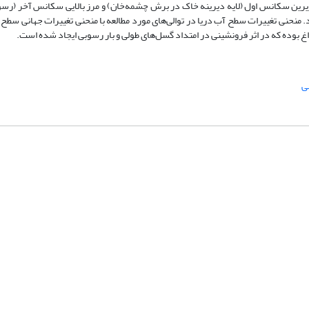
 قزل‌تپه2 شناسایی شده است. مرز زیرین سکانس اول (لایه دیرینه خاک در برش چشمه‌خان) و مرز بالایی سکانس آخر (
منحنی تغییرات سطح آب دریا در توالی‌های مورد مطالعه با منحنی تغییرات جهانی سطح آ
داغ بوده که در اثر فرونشینی در امتداد گسل‌های طولی و بار رسوبی ایجاد شده است.
ی
شماره تماس: 64592299 -021
صندوق پستی:
131851494
پست الکترونیک:
faslnameh1370@yahoo.com
faslnameh@gsi.ir
آدرس سایت:
http://www.gsjournal.ir