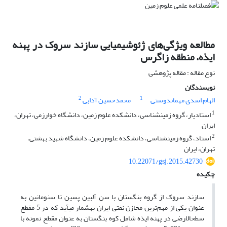
مطالعه ویژگی‌های ژئوشیمیایی سازند سروک در پهنه
ایذه، منطقه زاگرس
نوع مقاله : مقاله پژوهشی
نویسندگان
2
1
الهام اسدی مهماندوستی
محمدحسین آدابی
1
استادیار، گروه زمین‎شناسی، دانشکده علوم زمین، دانشگاه خوارزمی، تهران،
ایران
2
استاد، گروه زمین‎شناسی، دانشکده علوم زمین، دانشگاه شهید بهشتی،
تهران، ایران
10.22071/gsj.2015.42730
چکیده
سازند سروک از گروه بنگستان با سن آلبین پسین تا سنومانین به
عنوان یکی از مهم‌ترین مخازن نفتی ایران به‎شمار می‎آید که در 5 مقطع
سطح‎الارضی در پهنه ایذه شامل کوه بنگستان به عنوان مقطع نمونه با