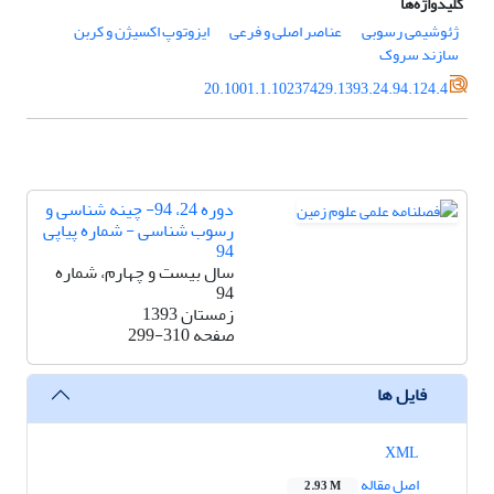
کلیدواژه‌ها
ژئوشیمی رسوبی
عناصر اصلی و فرعی
ایزوتوپ اکسیژن و کربن
سازند سروک
20.1001.1.10237429.1393.24.94.124.4
دوره 24، 94- چینه شناسی و
رسوب شناسی - شماره پیاپی
94
سال بیست و چهارم، شماره
94
زمستان 1393
صفحه
299-310
فایل ها
XML
اصل مقاله
2.93 M