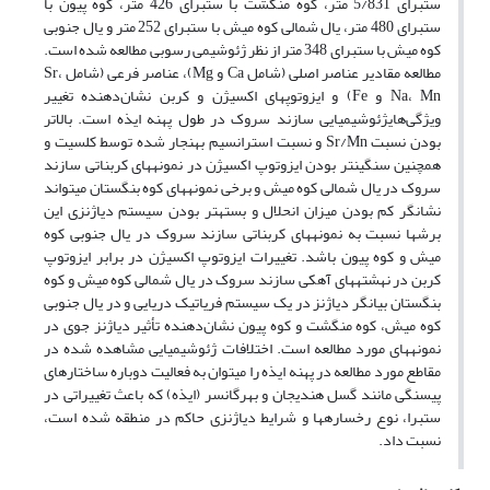
ستبرای 5/831 متر، کوه منگشت با ستبرای 426 متر، کوه پیون با
ستبرای 480 متر، یال شمالی کوه میش با ستبرای 252 متر و یال جنوبی
کوه میش با ستبرای 348 متر از نظر ژئوشیمی رسوبی مطالعه شده است.
مطالعه مقادیر عناصر اصلی (شامل Ca و Mg)، عناصر فرعی (شامل Sr،
Na، Mn و Fe) و ایزوتوپ‎های اکسیژن و کربن نشان‌دهنده تغییر
ویژگی‌هایژئوشیمیایی سازند سروک در طول پهنه ایذه است. بالاتر
بودن نسبت Sr/Mn و نسبت استرانسیم بهنجار شده توسط کلسیت و
همچنین سنگین‎تر بودن ایزوتوپ اکسیژن در نمونه‎های کربناتی سازند
سروک در یال شمالی کوه میش و برخی نمونه‎های کوه بنگستان می‎تواند
نشانگر کم ‎بودن میزان انحلال و بسته‎تر بودن سیستم دیاژنزی این
برش‎ها نسبت به نمونه‎های کربناتی سازند سروک در یال جنوبی کوه
میش و کوه پیون باشد. تغییرات ایزوتوپ اکسیژن در برابر ایزوتوپ
کربن در نهشته‎های آهکی سازند سروک در یال شمالی کوه میش و کوه
بنگستان بیانگر دیاژنز در یک سیستم فریاتیک دریایی و در یال جنوبی
کوه میش، کوه منگشت و کوه پیون نشان‌دهنده تأثیر دیاژنز جوی در
نمونه‎های مورد مطالعه است. اختلافات ژئوشیمیایی مشاهده شده در
مقاطع مورد مطالعه در پهنه ایذه را می‎توان به فعالیت دوباره ساختارهای
پی‎سنگی مانند گسل هندیجان و بهرگانسر (ایذه) که باعث تغییراتی در
ستبرا، نوع رخساره‎ها و شرایط دیاژنزی حاکم در منطقه شده است،
نسبت داد.