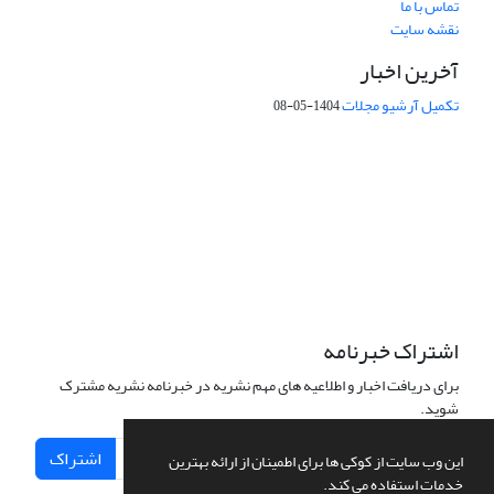
تماس با ما
نقشه سایت
آخرین اخبار
تکمیل آرشیو مجلات
1404-05-08
شماره تماس: 64592299 -021
صندوق پستی:
131851494
پست الکترونیک:
faslnameh1370@yahoo.com
faslnameh@gsi.ir
آدرس سایت:
http://www.gsjournal.ir
اشتراک خبرنامه
برای دریافت اخبار و اطلاعیه های مهم نشریه در خبرنامه نشریه مشترک
شوید.
اشتراک
این وب سایت از کوکی ها برای اطمینان از ارائه بهترین
خدمات استفاده می کند.