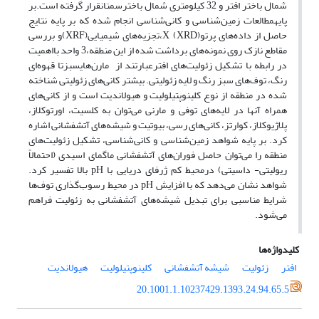
شمال باختر افتر و 32 کیلومتری شمال باخترسمنانقرار گرفته است.بر
پایهمطالعات زمین‌شناسی و کانی‌شناسی انجام شده که بر پایه نتایج
حاصل از داده‌های پرتوX (XRD)،تجزیه‌های شیمیایی(XRF)و بررسی
مقاطع نازک روی نمونه‌های برداشت شده از این منطقه،3 واحد بااهمیت
در رابطه با تشکیل زئولیت‌های افترعبارتند از مارن‌هایسبزتا قهوه‌ای
رنگ، توف‌های سبز رنگ و لایه زئولیتی. بیشتر کانی‌های زئولیتی شناخته
شده در منطقه از نوع کلینوپتیلولیت و هیولاندیت است و از کانی‌های
همراه آنها در لایه‌های توفی و مارنی می‌توان به کلسیت، اورتوکلاز،
پلاژیوکلاز، کوارتز، کانی‌های رسی، بیوتیت و شیشه‌های آتشفشانی اشاره
کرد. بر پایه شواهد زمین‌شناسی و کانی‌شناسی، تشکیل زئولیت‌های
منطقه را می‌توان حاصل فوران‌های آتشفشانی ماگمای اسیدی (احتمالاً
ریولیتی- داسیتی) درمحیط کم ژرفای دریایی با pH بالا تفسیر کرد.
شواهد نشان می‌دهد که با افزایش pH در محیط رسوب‌گذاری توف‌ها
شرایط مناسبی برای تبدیل شیشه‌های آتشفشانی به زئولیت فراهم
می‌شود.
کلیدواژه‌ها
افتر
زئولیت
شیشه آتشفشانی
کلینوپتیلولیت
هیولاندیت
20.1001.1.10237429.1393.24.94.65.5