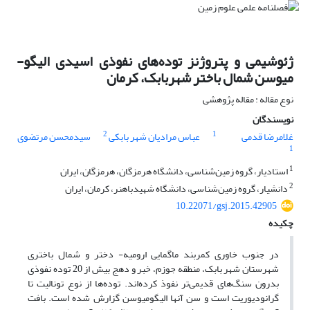
ژئوشیمی و پتروژنز توده‌های نفوذی اسیدی الیگو-
میوسن شمال باختر شهربابک، کرمان
نوع مقاله : مقاله پژوهشی
نویسندگان
2
1
غلامرضا قدمی
عباس مرادیان شهر بابکی
سیدمحسن مرتضوی
1
1
استادیار، گروه زمین‌شناسی، دانشگاه هرمزگان، هرمزگان، ایران
2
دانشیار، گروه زمین‌شناسی، دانشگاه شهیدباهنر، کرمان، ایران
10.22071/gsj.2015.42905
چکیده
در جنوب خاوری کمربند ماگمایی ارومیه- دختر و شمال باختری
شهرستان شهر بابک، منطقه جوزم، خبر و دهج بیش از 20 توده نفوذی
بدرون سنگ‌های قدیمی‌تر نفوذ کرده‌اند. توده‌ها از نوع تونالیت تا
گرانودیوریت است و سن آنها الیگومیوسن گزارش شده است. بافت