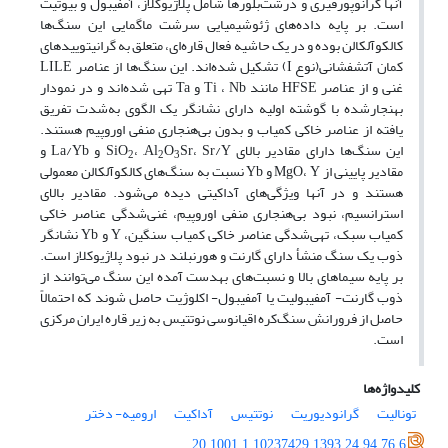
آنها گرانوپورفیری و درشت‌بلورها شامل پلاژیوکلاز، آمفیبول و بیوتیت
است. بر پایه داده‌های ژئوشیمیایی سرشت ماگمایی این سنگ‌ها
کالکوآلکالن بوده و در یک حاشیه فعال قاره‌ای، متعلق به گرانیتوییدهای
کمان آتشفشانی(نوع I) تشکیل شده‌اند. این سنگ‌ها از عناصر LILE
غنی و از عناصر HFSE مانند Ti ، Nb و Ta تهی شده‌اند و در نمودار
بهنجارشده با گوشته اولیه دارای نشانگر یک الگوی به‌شدت تفریق
یافته از عناصر خاکی کمیاب و بدون بی‌هنجاری منفی اوروپیم هستند.
این سنگ‌ها دارای مقادیر بالای SiO
O
، ,Al
Sr، Sr/Y و La/Yb و
2
2
3
مقادیر پایینی از MgO، Y و Yb نسبت به سنگ‌های کالکوآلکالن معمولی
هستند و در آنها ویژگی‌های آداکیتی دیده می‌شود. مقادیر بالای
استرانسیم، نبود بی‌هنجاری منفی اوروپیم، غنی‌شدگی عناصر خاکی
کمیاب سبک، تهی‌شدگی عناصر خاکی کمیاب سنگین، Y و Yb نشانگر
ذوب یک سنگ منشأ دارای گارنت و هورنبلند در نبود پلاژیوکلاز است.
بر پایه سیماهای بالا و نسبت‌های به‎دست آمده این سنگ می‌توانند از
ذوب گارنت- آمفیبولیت یا آمفیبول- اکلوژیت حاصل شوند که احتمالاً
حاصل از فرورانش سنگ‌کره اقیانوسی نوتتیس به زیر قاره ایران مرکزی
است.
کلیدواژه‌ها
تونالیت
گرانودیوریت
نوتتیس
آداکیت
ارومیه- دختر
20.1001.1.10237429.1393.24.94.76.6