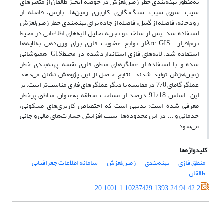
به‌منظور پهنه‌بندی خطر زمین‌لغزش در حوضه آبخیز طالقان از متغیر‌های
شیب، سوی شیب، سنگ‌نگاری، کاربری زمین‌ها، بارش، فاصله از
رودخانه، فاصله از گسل، فاصله از جاده برای پهنه‌بندی خطر زمین‌لغزش
استفاده شد. پس از ساخت و تجزیه تحلیل لایه‌های اطلاعاتی در محیط
نرم‌افزار Arc GISاز توابع عضویت فازی برای وزن‌دهی به‌لایه‌ها
استفاده شد. لایه‌های فازی استاندارد‌شده در محیطGIS همپوشانی
شده و با استفاده از عملگر‌‌های منطق‌ فازی نقشه پهنه‌بندی خطر
زمین‌لغزش تولید شدند. نتایج حاصل از این پژوهش نشان می‌دهد
عملگر گامای 7/0 در مقایسه با دیگر عملگرهای فازی مناسب‌تر است. بر
این اساس 91/18 درصد از مساحت منطقه به‌عنوان مناطق پرخطر
معرفی شده ‌است؛ بدیهی است که اختصاص کاربری‌های مسکونی،
خدماتی و ... در این محدوده‌ها سبب افزایش خسارت‌های مالی و جانی
می‌شود.
کلیدواژه‌ها
منطق فازی
پهنه‌بندی
زمین‌لغزش
سامانه اطلاعات جغرافیایی
طالقان
20.1001.1.10237429.1393.24.94.42.2