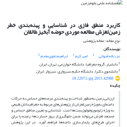
کاربرد منطق فازی در شناسایی و پهنه‌بندی خطر
زمین‌لغزش مطالعه موردی حوضه آبخیز طالقان
نوع مقاله : مقاله پژوهشی
نویسندگان
2
1
1
عزت‌اله قنواتی
امیر کرم
ابراهیم تقوی‌مقدم
1
دانشیار، گروه جغرافیا، دانشگاه خوارزمی، تهران، ایران
2
دانشجوی دکترا، دانشگاه حکیم سبزواری، سبزوار، ایران
10.22071/gsj.2015.42988
چکیده
ارزیابی زمین به‌منظور شناخت و پهنه‌بندی عرصه‌های حساس به‌ حرکات
دامنه‌ای به‌ویژه زمین‌لغزش از پژوهش‌های مربوط به جغرافیدانان طبیعی
به ویژه ژئوموروفولوژیست‌ها است. شناسایی و تعیین مناطق حساس و
مستعد لغزش می‌تواند ضمن جلوگیری از بروز خسارت‌ها، زمینه را برای
اجرای طرح‌های پایدار‌سازی دامنه‌ها فراهم آورد. در این پژوهش