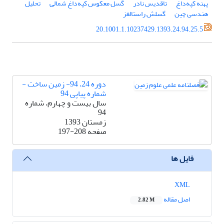
پهنه کپه‌داغ
تاقدیس نادر
گسل معکوس کپه‌داغ شمالی
تحلیل
هندسی چین
گسلش راستالغز
20.1001.1.10237429.1393.24.94.25.5
دوره 24، 94- زمین ساخت -
شماره پیاپی 94
سال بیست و چهارم، شماره
94
زمستان 1393
صفحه
197-208
فایل ها
XML
اصل مقاله
2.82 M