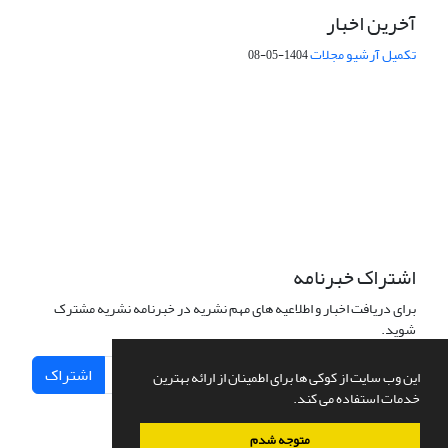
آخرین اخبار
تکمیل آرشیو مجلات
1404-05-08
شماره تماس: 64592299 -021
صندوق پستی:
131851494
پست الکترونیک:
faslnameh1370@yahoo.com
faslnameh@gsi.ir
آدرس سایت:
http://www.gsjournal.ir
اشتراک خبرنامه
برای دریافت اخبار و اطلاعیه های مهم نشریه در خبرنامه نشریه مشترک
شوید.
اشتراک
این وب سایت از کوکی ها برای اطمینان از ارائه بهترین
خدمات استفاده می کند.
متوجه شدم