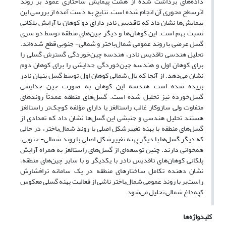
داده‌های برداشت شده از هشت پیمایش ساختاری عمود بر روند
اثرسطح محوری آن انجام شده است. نتایج به دست آمده از بررسی این
پیمایش‌ها نشان داد که تاقدیس نادر دارای دو کوهان با آرایش پلکانی
نسبت بهم است. این کوهان‌ها و دیگر چین‌های منطقه توسط دو سری
گسل عرضی با روند عمومی شمال‌باختر و شمالی- جنوبی قطع شده‌اند.
تحلیل هندسی تاقدیس نادر، هندسه چین‌خوردگی گسترش گسلی را
برای کوهان اول و هندسه چین‌خوردگی جدایشی را برای کوهان دوم
نشان می‌دهد. از آنجا که یال شمالی کوهان اول توسط گسل پنهان نادر
بریده شده است هندسه این کوهان به صورت چین جدایشی
گسل‌خورده نیز تحلیل شده است. گسل‌های منطقه عمدتاً روندهای
متفاوت ولی سازوکار غالب راستالغز یا دارای مؤلفه کوچک‌تر راستالغز
هستند تحلیل هندسی و جنبشی این گسل‌ها نشان داد که تعدادی از
گسل‌های منطقه با پهنه تغییرشکل اصلی با روند شمال‌باختر، در حالی
که دیگر گسل‌ها با دیگر پهنه تغییرشکل اصلی با روند شمالی-‌ جنوبی،
همخوانی دارند. چنین توسعه‌ای از گسل‌های راستالغز به همراه آرایش
پلکانی کوهان‌های تاقدیس نادر با یکدیگر و با سایر چین‌های منطقه،
نشان دهنده تکامل ساختارهای منطقه در یک سامانه ترافشارش
راست‌بر با روند عمومی شمال‌باختر ناشی از فعالیت پهنه گسلی معکوس
کپه‌داغ شمالی تحلیل می‌شود.
کلیدواژه‌ها