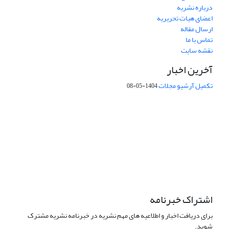
درباره نشریه
اعضای هیات تحریریه
ارسال مقاله
تماس با ما
نقشه سایت
آخرین اخبار
تکمیل آرشیو مجلات
1404-05-08
شماره تماس: 64592299 -021
صندوق پستی:
131851494
پست الکترونیک:
faslnameh1370@yahoo.com
faslnameh@gsi.ir
آدرس سایت:
http://www.gsjournal.ir
اشتراک خبرنامه
برای دریافت اخبار و اطلاعیه های مهم نشریه در خبرنامه نشریه مشترک
شوید.