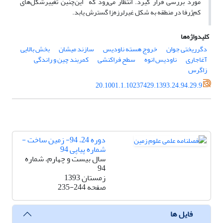
مورد بررسی قرار گیرد. انتظار می‌رود که این‌چنین تغییرشکل‌های
کم‌ژرفا در منطقه به شکل غیرلرزه‌زا گسترش یابد.
کلیدواژه‌ها
دگرریختی جوان
خروج هسته ناودیس
سازند میشان
بخش بالایی
آغاجاری
ناودیس انوه
سطح فراکنشی
کمربند چین و راندگی
زاگرس
20.1001.1.10237429.1393.24.94.29.9
دوره 24، 94- زمین ساخت -
شماره پیاپی 94
سال بیست و چهارم، شماره
94
زمستان 1393
صفحه
235-244
فایل ها