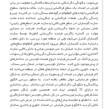
می‌شوند، چگونگی دگرشکلی نه تنها ارتباط تنگاتنگی با مقاومت در برابر
لغزش در امتداد یک سطح فراکنشی زیرین دارد، بلکه به وجود سطوح
فراکنشی یا واحدهای کم‌قوام درگوه هم بستگی دارد. در کمربند چین و
راندگی زاگرس، طبقات فراکنشی و شکل‌پذیر شناخته شده مانند
سازند گچساران (در سطح های بالایی) و سازند هرمز (سطح‌های پایینی)
نقش بسزایی در نحوه دگرریختی بازی می‌کنند. هرچند در بسیاری
موارد در گستره زاگرس فرایند دگرریختی کم‌ژرفا توسط سازند
گچساران کنترل می‌شود ولی در منطقه مورد بررسی، به دلیل تفاوت
رخساره سازند گچساران انتظار می‌رود که واحدهای کم‌قوام سطح‌های
بالاتر (مانند سازند میشان به سن میوسن میانی و بخش بالایی سازند
آغاجاری) نقش مؤثرتری در ناجفت‌شدگی دگرریختی کم‌ژرفا از رسوبات
زیرین و کمک در گسترش فرایند خروج هسته ناودیس در ساختارهای
از پیش‌موجود بازی کنند. ساختار ناودیسی انوه در شمال شهر بستک،
با روند خاوری– باختری از جمله ساختارهای فعال در منطقه می‌باشد که
آثار فرایش جوان در امتداد آن و به‌ویژه در یال شمالی ساختار به شکل
سطوح فرسایشی جوان تظاهر یافته است. به منظور بررسی الگوی
پراکندگی و چگونگی دگرشکلی در امتداد این ساختار، برش ساختاری
به درازای 32 کیلومتر تهیه شد. همچنین تغییر شکل عمودی
نشانگرهای ریخت‌زمین‌ساختی در یال شمالی ناودیس انوه اندازه‌گیری
شد. با انطباق و مقایسه نیمرخ‌های برداشت‌شده در عرض این ساختار
تلاش گردید تا الگو و میزان فرایش در امتداد خاوری و باختری ساختار