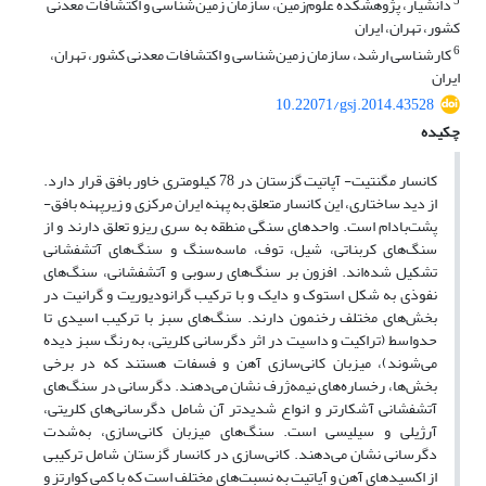
5
دانشیار، پژوهشکده علوم‌زمین، سازمان زمین‌شناسی و اکتشافات معدنی
کشور، تهران، ایران
6
کارشناسی ارشد، سازمان زمین‌شناسی و اکتشافات معدنی کشور، تهران،
ایران
10.22071/gsj.2014.43528
چکیده
کانسار مگنتیت- آپاتیت‌ گزستان در 78 کیلومتری خاور بافق قرار دارد.
از دید ساختاری، این کانسار متعلق به پهنه ایران مرکزی و زیرپهنه بافق-
پشت‌بادام است. واحدهای سنگی منطقه به سری ریزو تعلق دارند و از
سنگ‌های کربناتی، شیل، توف، ماسه‌سنگ و سنگ‌های آتشفشانی
تشکیل شده‌اند. افزون بر سنگ‌های رسوبی و آتشفشانی، سنگ‌های
نفوذی به شکل استوک و دایک و با ترکیب گرانودیوریت و گرانیت در
بخش‌های مختلف رخنمون دارند. سنگ‌های سبز با ترکیب اسیدی تا
حدواسط (تراکیت و داسیت در اثر دگرسانی کلریتی، به رنگ سبز دیده
می‌شوند)، میزبان کانی‌سازی آهن و فسفات هستند که در برخی
بخش‌ها، رخساره‌های نیمه‌ژرف نشان می‌دهند. دگرسانی در سنگ‌های
آتشفشانی آشکارتر و انواع شدیدتر آن شامل دگرسانی‌های کلریتی‌،
آرژیلی و سیلیسی است. سنگ‌های میزبان کانی‌سازی، به‌شدت
دگرسانی نشان می‌دهند. کانی‌سازی در کانسار گزستان شامل ترکیبی
از اکسیدهای آهن و آپاتیت به نسبت‌های مختلف است که با کمی کوارتز و