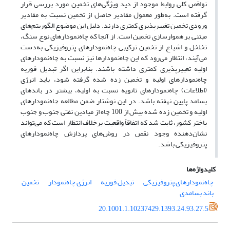
نواقص کلی روابط موجود از دید ویژگی‌های تخمین مورد بررسی قرار
گرفته است. به‌طور معمول مقادیر حاصل از تخمین نسبت به مقادیر
ورودی تخمین تغییرپذیری کمتری دارند. دلیل این موضوع الگوریتم‌های
مبتنی بر هموارسازی تخمین است. از آنجا که چاه‌نمودارهای نوع سنگ،
تخلخل و اشباع از تخمین ترکیبی چاه‌نمودارهای پتروفیزیکی به‌دست
می‌آیند، انتظار می‌رود که این چاه‌نمودارها نیز نسبت به چاه‌نمودارهای
اولیه تغییرپذیری کمتری داشته باشند. بنابراین اگر تبدیل فوریه
چاه‌نمودارهای اولیه و تخمین ‌زده ‌شده گرفته شود، باید انرژی
(اطلاعات) چاه‌نمودارهای ثانویه نسبت به اولیه، بیشتر در باندهای
بسامد پایین نهفته باشد. در این نوشتار ضمن مطالعه چاه‌نمودارهای
اولیه و تخمین‌ زده ‌شده بیش از 100 چاه از میادین نفتی جنوب و جنوب‌
باختر کشور، ثابت شد که اتفاقاً واقعیت برخلاف انتظار است که می‌تواند
نشان‌دهنده وجود نقص در روش‌های پردازش چاه‌نمودارهای
پتروفیزیکی باشد.
کلیدواژه‌ها
چاه‌نمودارهای پتروفیزیکی
تبدیل فوریه
انرژی چاه‌نمودار
تخمین
باند بسامدی
20.1001.1.10237429.1393.24.93.27.5