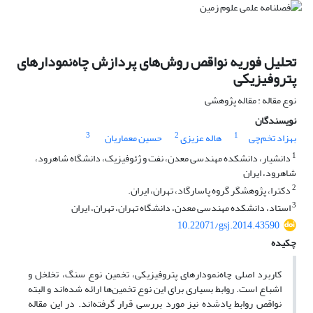
تحلیل فوریه نواقص روش‌های پردازش چاه‌نمودارهای
پتروفیزیکی
نوع مقاله : مقاله پژوهشی
نویسندگان
3
2
1
بهزاد تخم‌چی
هاله عزیزی
حسین معماریان
1
دانشیار، دانشکده مهندسی معدن، نفت و ژئوفیزیک، دانشگاه شاهرود،
شاهرود، ایران
2
دکترا، پژوهشگر گروه پاسارگاد، تهران، ایران.
3
استاد، دانشکده مهندسی معدن، دانشگاه تهران، تهران، ایران
10.22071/gsj.2014.43590
چکیده
کاربرد اصلی چاه‌نمودارهای پتروفیزیکی، تخمین نوع سنگ، تخلخل و
اشباع است. روابط بسیاری برای این نوع تخمین‌ها ارائه شده‌اند و البته
نواقص روابط یادشده نیز مورد بررسی قرار گرفته‌اند. در این مقاله