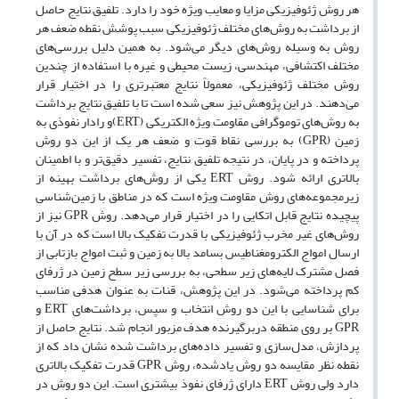
هر روش ژئوفیزیکی مزایا و معایب ویژه خود را دارد. تلفیق نتایج حاصل
از برداشت به روش‌های مختلف ژئوفیزیکی سبب پوشش نقطه ضعف هر
روش به وسیله روش‌های دیگر می‌شود. به همین دلیل بررسی‌های
مختلف اکتشافی، مهندسی، زیست محیطی و غیره با استفاده از چندین
روش مختلف ژئوفیزیکی، معمولاً نتایج معتبرتری را در اختیار قرار
می‌دهند. در این پژوهش نیز سعی شده است تا با تلفیق نتایج برداشت
به روش‌های توموگرافی مقاومت ویژه الکتریکی (ERT)و رادار نفوذی به
زمین (GPR) به بررسی نقاط قوت و ضعف هر یک از این دو روش‌
پرداخته و در پایان، در نتیجه تلفیق نتایج، تفسیر دقیق‌تر و با اطمینان
بالاتری ارائه شود. روش ERT یکی از روش‌های برداشت بهینه از
زیرمجموعه‌های روش مقاومت ویژه است که در مناطق با زمین‌شناسی
پیچیده نتایج قابل اتکایی را در اختیار قرار می‌دهد. روش GPR نیز از
روش‌های غیر مخرب ژئوفیزیکی با قدرت تفکیک بالا است که در آن با
ارسال امواج الکترومغناطیس بسامد بالا به زمین و ثبت امواج بازتابی از
فصل مشترک لایه‌های زیر سطحی، به بررسی‌ زیر سطح زمین در ژرفای
کم پرداخته می‌شود. در این پژوهش، قنات به عنوان هدفی مناسب
برای شناسایی با این دو روش انتخاب و سپس، برداشت‌های ERT و
GPR بر روی منطقه دربرگیرنده هدف مزبور انجام شد. نتایج حاصل از
پردازش، مدل‌سازی و تفسیر داده‌های برداشت شده نشان داد که از
نقطه نظر مقایسه دو روش یادشده، روش GPR قدرت تفکیک بالاتری
دارد ولی روش ERT دارای ژرفای نفوذ بیشتری است. این دو روش در