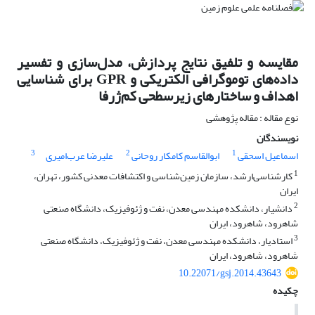
مقایسه و تلفیق نتایج پردازش، مدل‌سازی و تفسیر
داده‌های توموگرافی الکتریکی و GPR برای شناسایی
اهداف و ساختارهای زیرسطحی کم‌ژرفا
نوع مقاله : مقاله پژوهشی
نویسندگان
3
2
1
اسماعیل اسحقی
ابوالقاسم کامکار روحانی
علیرضا عرب‌امیری
1
کارشناسی‌ارشد، سازمان زمین‌شناسی و اکتشافات معدنی کشور، تهران،
ایران
2
دانشیار، دانشکده مهندسی معدن، نفت و ژئوفیزیک، دانشگاه صنعتی
شاهرود، شاهرود، ایران
3
استادیار، دانشکده مهندسی معدن، نفت و ژئوفیزیک، دانشگاه صنعتی
شاهرود، شاهرود، ایران
10.22071/gsj.2014.43643
چکیده