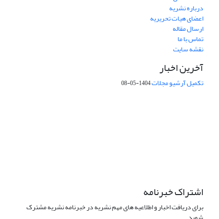
درباره نشریه
اعضای هیات تحریریه
ارسال مقاله
تماس با ما
نقشه سایت
آخرین اخبار
تکمیل آرشیو مجلات
1404-05-08
شماره تماس: 64592299 -021
صندوق پستی:
131851494
پست الکترونیک:
faslnameh1370@yahoo.com
faslnameh@gsi.ir
آدرس سایت:
http://www.gsjournal.ir
اشتراک خبرنامه
برای دریافت اخبار و اطلاعیه های مهم نشریه در خبرنامه نشریه مشترک
شوید.