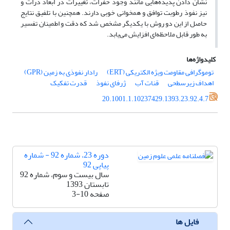
نشان دادن پدیده‌هایی مانند وجود حفرات، تغییرات در ابعاد ذرات و
نیز نفوذ رطوبت توافق و همخوانی خوبی دارند. همچنین با تلفیق نتایج
حاصل از این دو روش با یکدیگر مشخص شد که دقت و اطمینان تفسیر
به طور قابل ملاحظه‌ای افزایش ‌می‌یابد.
کلیدواژه‌ها
توموگرافی مقاومت ویژه الکتریکی (ERT)
رادار نفوذی به زمین (GPR)
اهداف زیرسطحی
قنات آب
ژرفای نفوذ
قدرت تفکیک
20.1001.1.10237429.1393.23.92.4.7
دوره 23، شماره 92 - شماره
پیاپی 92
سال بیست و سوم، شماره 92
تابستان 1393
صفحه
3-10
فایل ها