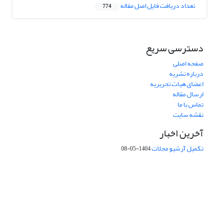
تعداد دریافت فایل اصل مقاله
774
دسترسی سریع
صفحه اصلی
درباره نشریه
اعضای هیات تحریریه
ارسال مقاله
تماس با ما
نقشه سایت
آخرین اخبار
تکمیل آرشیو مجلات
1404-05-08
شماره تماس: 64592299 -021
صندوق پستی:
131851494
پست الکترونیک:
faslnameh1370@yahoo.com