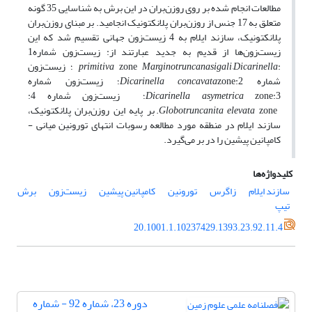
مطالعات انجام شده بر روی روزن‌بران در این برش به شناسایی 35 گونه
متعلق به 17 جنس از روزن‌بران پلانکتونیک انجامید. بر مبنای روزن‌بران
پلانکتونیک، سازند ایلام به 4 زیست‌زون جهانی تقسیم شد که این
زیست‌زون‌ها از قدیم به جدید عبارتند از: زیست‌زون شماره1
:
sigali–Dicarinella
Marginotruncana
zone
primitiva
؛ زیست‌زون
شماره 2:
Dicarinella concavata
zone؛ زیست‌زون شماره
3:
asymetrica
Dicarinella
zone؛ زیست‌زون شماره 4:
Globotruncanita elevata
zone. بر پایه این روزن‌بران پلانکتونیک،
سازند ایلام در منطقه مورد مطالعه رسوبات انتهای تورونین میانی -
کامپانین پیشین را در بر می‌گیرد.
کلیدواژه‌ها
سازند ایلام
زاگرس
تورونین
کامپانین پیشین
زیست‌زون
برش
تیپ
20.1001.1.10237429.1393.23.92.11.4
دوره 23، شماره 92 - شماره