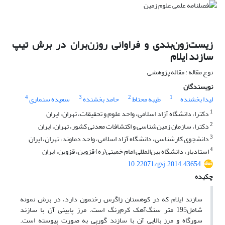
زیست‌زون‌بندی و فراوانی روزن‌بران در برش تیپ
سازند ایلام
نوع مقاله : مقاله پژوهشی
نویسندگان
4
3
2
1
لیدا بخشنده
طیبه محتاط
حامد بخشنده
سعیده سنماری
1
دکترا، دانشگاه آزاد اسلامی، واحد علوم و تحقیقات، تهران، ایران
2
دکترا، سازمان زمین‌شناسی و اکتشافات معدنی کشور، تهران، ایران
3
دانشجوی کارشناسی،‌ دانشگاه آزاد اسلامی، واحد دماوند، تهران، ایران
4
استادیار، دانشگاه بین‌المللی امام خمینی(ره) قزوین، قزوین، ایران
10.22071/gsj.2014.43654
چکیده
سازند ایلام که در کوهستان زاگرس رخنمون دارد، در برش نمونه
شامل195 متر سنگ‌آهک کرم‌رنگ است. مرز پایینی آن با سازند
سورگاه و مرز بالایی آن با سازند گورپی به صورت پیوسته است.