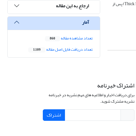
عملیات صحرایی، انجام شده است. در این مطالعه الگوی هندسی چین‌خوردگی در ناحیه بررسی شد. نتایج به دست آمده بیانگر عملکرد دگرشکلی ستبر پوسته (Thick Skin) پس از
ارجاع به این مقاله
آمار
تعداد مشاهده مقاله
860
تعداد دریافت فایل اصل مقاله
1,109
اشتراک خبرنامه
برای دریافت اخبار و اطلاعیه های مهم نشریه در خبرنامه
نشریه مشترک شوید.
اشتراک