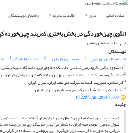
صفحه اصلی
مرور
اطلاعات نشریه
راهنمای نویسندگان
الگوی چین‌خوردگی در بخش باختری کمربند چین‌خورده کپه
نوع مقاله : مقاله پژوهشی
نویسندگان
3
2
1
امیر نصرالدین پورتقوی
محسن پورکرمانی
غلامرضا قرابیگلی
شهر
1
دانشجوی دکترا، گروه زمین‌شناسی، دانشکده علوم‌زمین، دانشگاه شهید بهشتی، ته
2
استاد، گروه زمین‌شناسی، دانشکده علوم‌زمین، دانشگاه شهید بهشتی، تهران، ایر
3
کارشناس، مدیریت اکتشاف شرکت ملی نفت ایران، تهران، ایران
4
دکترا، مدیریت اکتشاف شرکت ملی نفت ایران، تهران، ایران
10.22071/gsj.2014.43809
چکیده
کمربند چین‌خورده کپه‌داغ در شمال خاور ایران قرار گرفته است. نیمه جنوبی ای
عنوان دومین حوضه مهم ایران به شمار می‌آید. رسوب‌گذاری در این پهنه ساختار
تریاس به صورت دگرشیب قرار می‌گیرد. این پژوهش با استفاده از گزارش‌ه