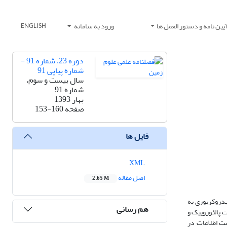
یین نامه و دستور العمل ها
ورود به سامانه
ENGLISH
دوره 23، شماره 91 -
شماره پیاپی 91
سال بیست و سوم،
شماره 91
بهار 1393
صفحه
153-160
فایل ها
XML
اصل مقاله
2.65 M
یدروکربوری به
هم رسانی
 پالئوزوییک و
ت اطلاعات در