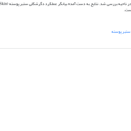
ستبر پوسته
شماره تماس: 64592299 -021
صندوق پستی:
131851494
پست الکترونیک:
faslnameh1370@yahoo.com
faslnameh@gsi.ir
آدرس سایت:
http://www.gsjournal.ir