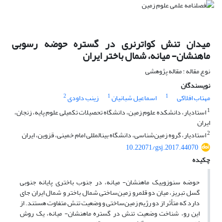
میدان تنش کواترنری در گستره حوضه رسوبی
ماهنشان- میانه، شمال‌ باختر ایران
نوع مقاله : مقاله پژوهشی
نویسندگان
2
1
1
مهتاب افلاکی
اسماعیل شبانیان
زینب داودی
1
استادیار، دانشکده علوم زمین، دانشگاه تحصیلات تکمیلی علوم پایه، زنجان،
ایران
2
استادیار، گروه زمین‌شناسی، دانشگاه بین‎المللی امام خمینی، قزوین، ایران
10.22071/gsj.2017.44070
چکیده
حوضه سنوزوییک ماهنشان‌‌‌- میانه، در جنوب باختری پایانه جنوبی
گسل تبریز، میان دو قلمرو زمین‌ساختی شمال‌ باختر و شمال ایران جای
دارد که متأثر از دو رژیم زمین‌ساختی و وضعیت تنش متفاوت هستند. از
این رو، شناخت وضعیت تنش در گستره ماهنشان- ‌میانه، یک روش