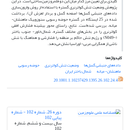
کلیدی برای تعیین مرز گذار میان این دو قلمرو زمین‌ساختی است. در این
پژوهش وضعیت تنش کواترنری گستره با استفاد‌ه از روش وارون‌سازی
داده‌های جنبشی گسل‌ها (صفحه گسل و بردار لغزش آن)، برداشت
شده در 25 ایستگاه در گستره حوضه رسوبی سنوزوییک ماهنشان‌-
‌میانه، بررسی شده‌است. نتایج، راستای محور بیشینه فشارش افقی
کواترنری را در بخش‌های مختلف گستره، شمال‌خاور- جنوب باختر
(~N049) و رژیم تنش حاکم بر منطقه را فشارشی و هماهنگ با تنش
ناشی از همگرایی عربی‌- اوراسیا نشان می‌دهد.
کلیدواژه‌ها
داده‌های جنبشی گسل‌ها
وضعیت تنش کواترنری
حوضه رسوبی
ماهنشان- ‌میانه
شمال ‌باختر ایران
20.1001.1.10237429.1395.26.102.24.4
دوره 26، شماره 102 - شماره
پیاپی 102
سال بیست و ششم، شماره
102