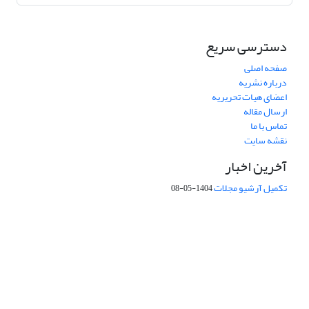
دسترسی سریع
صفحه اصلی
درباره نشریه
اعضای هیات تحریریه
ارسال مقاله
تماس با ما
نقشه سایت
آخرین اخبار
تکمیل آرشیو مجلات
1404-05-08
شماره تماس: 64592299 -021
صندوق پستی:
131851494
پست الکترونیک:
faslnameh1370@yahoo.com
faslnameh@gsi.ir