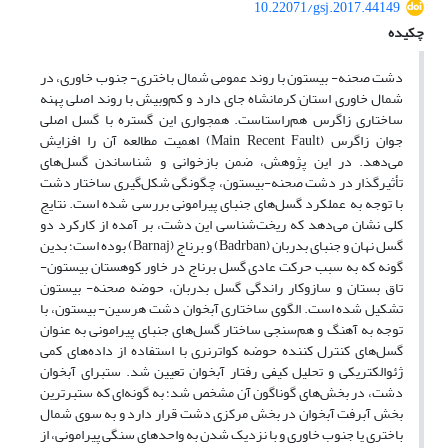
10.22071/gsj.2017.44149
چکیده
دشت صحنه- بیستون با روند عمومی شمال باختری- جنوب خاوری، در
شمال خاوری استان کرمانشاه جای دارد و کم‌وبیش با روند اصلی پهنه
ساختاری زاگرس هم‌راستاست. همجواری این گستره با گسل اصلی
جوان زاگرس (Main Recent Fault) اهمیت مطالعه آن را افزایش
می‌دهد. در این پژوهش، ضمن بازخوانی و شناساندن گسل‌های
تأثیرگذار در دشت صحنه-بیستون، چگونگی شکل‌گیری ساختار دشت
با توجه به عملکرد گسل‌های جنبای پیرامونی بررسی شده ‌است. نتایج
کلی نشان می‌دهد که ریخت‌شناسی این دشت، بر آمده از کارکرد دو
گسل نهان و جنبای بدربان (Badrban) و برناج (Barnaj) بوده است؛ بدین
گونه که به سبب حرکت عادی گسل برناج در خاور کوهستان بیستون-
تاق بستان و سازوکار راندگی گسل بدربان، حوضه صحنه- بیستون
تشکیل شده است. الگوی ساختاری آبخوان دشت هرسین- بیستون، با
توجه به آهنگ و هم‌سنجی ساختار گسل‌های جنبای پیرامونی به عنوان
گسل‌های کنترل‌ کننده حوضه کواترنری با استفاده از داده‌های کمی
ژئوالکتریکی و تحلیل کیفی رفتار آبخوان تعیین شد. ستبرای آبخوان
دشت، در بخش‌های گوناگون آن مشخص شد؛ به گونه‌ای که ستبرترین
بخش آبرفت آبخوان در بخش مرکزی دشت قرار دارد و به سوی شمال
باختری یا جنوب خاوری و با نزدیک شدن به واحدهای سنگی پیرامونی، از