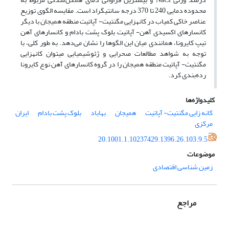
محدوده دمایی 240 تا 370 درجه سانتی­گراد است. مقایسه الگوی توزیع
عناصر خاکی کمیاب در کانه­زایی مگنتیت- آپاتیت منطقه همیجان با دیگر
کانسارهای اکسیدی آهن- آپاتیت بلوک پشت بادام و کانسارهای آهن
تیپ کایرونا، همانندی میان این الگوها را نشان می‌دهد. به طور کلی، با
توجه به شواهد مطالعات صحرایی و ژئوشیمیایی می­توان کانه­زایی
مگنتیت- آپاتیت منطقه همیجان را در گروه کانسارهای آهن نوع کایرونا
رده‌بندی کرد.
کلیدواژه‌ها
کانه زایی مگنتیت- آپاتیت
همیجان
بهاباد
بلوک پشت بادام
ایران
مرکزی
20.1001.1.10237429.1396.26.103.9.5
موضوعات
زمین شناسی اقتصادی
مراجع