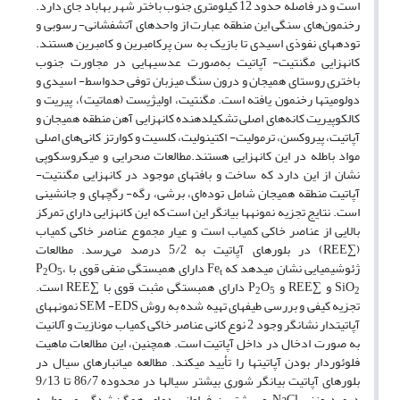
است و در فاصله حدود 12 کیلومتری جنوب ‌باختر شهر بهاباد جای دارد.
رخنمون‌های سنگی این منطقه عبارت از واحدهای آتشفشانی- رسوبی و
توده­های نفوذی اسیدی تا بازیک به سن پرکامبرین و کامبرین هستند.
کانه­زایی مگنتیت- آپاتیت به‌صورت عدسی­هایی در مجاورت جنوب
‌باختری روستای همیجان و درون سنگ میزبان توفی حدواسط- اسیدی و
دولومیت­ها رخنمون یافته است. مگنتیت، اولیژیست (هماتیت)، پیریت و
کالکوپیریت کانه‌های اصلی تشکیل­دهنده کانه­زایی آهن منطقه همیجان و
آپاتیت، پیروکسن، ترمولیت- اکتینولیت، کلسیت و کوارتز کانی‌های اصلی
مواد باطله در این کانه­زایی­ هستند.مطالعات صحرایی و میکروسکوپی
نشان از این دارد که ساخت و بافت­های موجود در کانه­زایی مگنتیت-
آپاتیت منطقه همیجان شامل توده‌ای، برشی، رگه- رگچه­ای و جانشینی
است. نتایج تجزیه نمونه­ها بیانگر این است که این کانه­زایی دارای تمرکز
بالایی از عناصر خاکی کمیاب است و عیار مجموع عناصر خاکی کمیاب
(∑REE) در بلورهای آپاتیت به 5/2 درصد می‌رسد. مطالعات
ژئوشیمیایی نشان می­دهد که Fe
دارای همبستگی منفی قوی با P
،
O
2
5
t
SiO
و ∑REE و P
O
دارای همبستگی مثبت قوی با ∑REE است.
2
5
2
تجزیه کیفی و بررسی طیف­های تهیه­ شده به روش SEM -EDS نمونه­های
آپاتیت­دار نشانگر وجود 2 نوع کانی عناصر خاکی کمیاب مونازیت و آلانیت
به صورت ادخال در داخل آپاتیت است. همچنین، این مطالعات ماهیت
فلوئوردار بودن آپاتیت­ها را تأیید می­کند. مطالعه میانبارهای سیال در
بلورهای آپاتیت بیانگر شوری بیشتر سیال‎ها در محدوده 86/7 تا 9/13
درصد وزنی NaCl و بیشترین فراوانی دمای همگن‌شدگی مربوط به