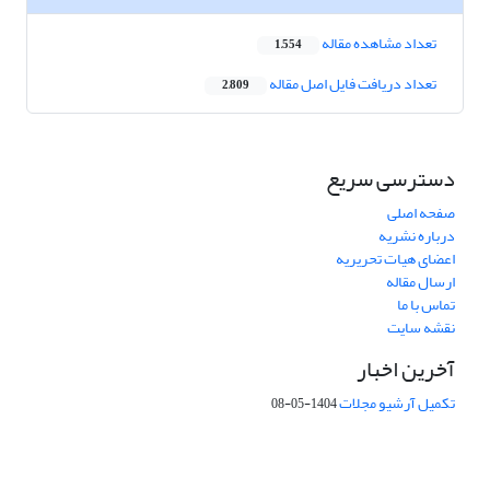
تعداد مشاهده مقاله
1,554
تعداد دریافت فایل اصل مقاله
2,809
دسترسی سریع
صفحه اصلی
درباره نشریه
اعضای هیات تحریریه
ارسال مقاله
تماس با ما
نقشه سایت
آخرین اخبار
تکمیل آرشیو مجلات
1404-05-08
شماره تماس: 64592299 -021
صندوق پستی:
131851494