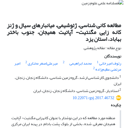
مطالعه کانی شناسی، ژئوشیمی، میانبارهای سیال و ژنز
کانه زایی مگنتیت- آپاتیت همیجان، جنوب ‌باختر
بهاباد، استان یزد
نوع مقاله : مقاله پژوهشی
نویسندگان
2
2
1
رئوف امیرخانی
محمد ابراهیمی
میرعلی‌اصغر مختاری
امیر
2
مرتضی عظیم‌زاده
1
دانشجوی کارشناسی ارشد، گروه زمین شناسی، دانشگاه زنجان، زنجان،
ایران
2
استادیار، گروه زمین شناسی، دانشگاه زنجان، زنجان، ایران
10.22071/gsj.2017.46732
چکیده
منطقه مورد مطالعه که در این نوشتار با عنوان کانه­زایی مگنتیت- آپاتیت
همیجان معرفی شده، بخشی از بلوک پشت بادام در پهنه ایران مرکزی