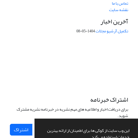
تماس با ما
نقشه سایت
آخرین اخبار
تکمیل آرشیو مجلات
1404-05-08
شماره تماس: 64592299 -021
صندوق پستی:
131851494
پست الکترونیک:
faslnameh1370@yahoo.com
faslnameh@gsi.ir
آدرس سایت:
http://www.gsjournal.ir
اشتراک خبرنامه
برای دریافت اخبار و اطلاعیه های مهم نشریه در خبرنامه نشریه مشترک
شوید.
اشتراک
این وب سایت از کوکی ها برای اطمینان از ارائه بهترین
خدمات استفاده می کند.