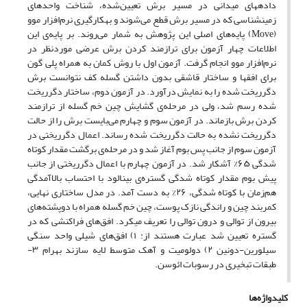
داده‏های میدانی در مسیر برش تعیین‌شده، شناخت واحد‏های
زمین‏شناسی که در مسیر برش قطع می‌شوند و به‏کارگیری نرم‌افزار موو
(Move) پایه‌های اصلی این پژوهش به شمار می‌روند. بر پایه‌ی این
اطلاعات چهار آزمون برای ترازمند کردن برش عرضی موردنظر در
نرم‌افزار موو انجام گرفت. آزمون اول با روش کمان به همراه پلی گون
برای افق‏ها و ساختار قاشقی بدون داشتن گسله کف نتوانست برش
دگرریخت شده را به نمایش درآورد. در آزمون دوم، ساختار دگرریخت
شده رسم شد، ولی در مرحله‌ی گشایش چین خم گسله از ترازمند
کردن برش بازماند. در آزمون سوم و چهارم می‌بایست برش را از حالت
دگرریخت نشده به حالت دگرریخت شده رساند. اعمال دگرریختی در
آزمون سوم از جانب پس بوم آغاز شد و در مرحله‌ی برگشت مقدار کوتاه
شدگی ۶۵% آشکار شد. در آزمون چهارم با اعمال دگرریختی از جانب
پیش بوم مقدار کوتاه شدگی گستره‌ی بینالود با احتساب بالاآمدگی
هم‌زمان با کوتاه شدگی، ۲۶% به دست آمد. در مدل ساختاری نهایی،
کمربند چین و راندگی نازک پوست، چین خم گسله همراه با دوپشته‌های
بیرون از توالی و درون توالی را تعریف می‏کرد. افق‌های فراکنشی که در
گستره تعیین شد عبارت هستند از: ۱) افق‌های شیلی واحد سنگی
سیلورین-دونین ۲) دولومیت و آهک متوسط لایه سازند بهرام ۳-
طبقات تبخیری در رسوبات ائوسن.
کلیدواژه‌ها