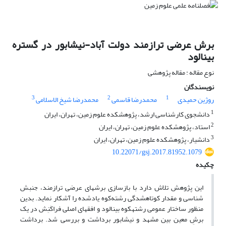
برش عرضی ترازمند دولت‏ آباد-نیشابور در گستره
بینالود
نوع مقاله : مقاله پژوهشی
نویسندگان
3
2
1
روژین حمیدی
محمدرضا قاسمی
محمدرضا شیخ الاسلامی
1
دانشجوی کارشناسی ارشد، پژوهشکده علوم زمین، تهران، ایران
2
استاد، پژوهشکده علوم زمین، تهران، ایران
3
دانشیار، پژوهشکده علوم زمین، تهران، ایران
10.22071/gsj.2017.81952.1079
چکیده
این پژوهش تلاش دارد با بازسازی برش‏های عرضی ترازمند، جنبش
‏شناسی و مقدار کوتاه‏شدگی رشته‌کوه یادشده را آشکار نماید. بدین
منظور ساختار عمومی رشته‏کوه بینالود و افق‏های اصلی فراکَنِش در یک
برشِ معین بین مشهد و نیشابور برداشت و بررسی شد. برداشت