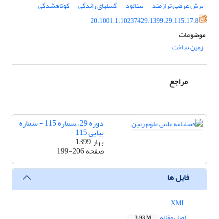
برش عرضی ترازمند
بینالود
گسل‏های راندگی
کوتاه‏شدگی
20.1001.1.10237429.1399.29.115.17.8
موضوعات
زمین ساخت
مراجع
دوره 29، شماره 115 - شماره
پیاپی 115
بهار 1399
صفحه
199-206
فایل ها
XML
اصل مقاله
3.93 M