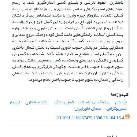
نامتقارن، خطوط لغزشی و پله‎های گسلی اندازه‌گیری شد. با رسم
نمودارهای استریوگرافی عناصر ساختاری و رسم مقاطع عرضی، پهنه
گسلی آشخانه سازوکار چیره وارون با مؤلفه امتدادلغز چپ‌گرد نشان
می‎دهد. تاقدیس دنقوزداغ در فرادیواره این گسل جزو چین­های وابسته
به گسل و از نوع انتشار گسلی است. در بخش خاوری و در فرادیواره
پهنه گسلی آشخانه، راندگی‌هایی مانند گسل کوه دوچنگ، بروج شمالی و
بروج جنوبی همشیب با گسل آشخانه ایجاد شده‌اند که نشان‎دهنده
همگرایی بیشتر در بخش جنوب ‌خاوری نسبت به بخش شمال ‌باختری
این پهنه گسلی است. مقاطع ساختاری هشت‌گانه نشان‎دهنده گسترش
گسل‌های راندگی و چین‌های وابسته به گسل و همچنین رانش مواد به
سوی جنوب تا جنوب ‌باختر هستند. چگونگی قرارگیری پهنه‌های گسلی
راندگی نشان از آن دارد که در این بخش از کپه‌داغ رشد ساختارهای
راندگی از شمال به‌ سوی جنوب تا جنوب ‌باختر انجام می‌شود.
کلیدواژه‌ها
کپه داغ
پهنه گسلی آشخانه
گسل راندگی
رشد ساختاری
نمودار
استریوگرافی
شمال ‌خاور ایران
20.1001.1.10237429.1396.26.104.16.4