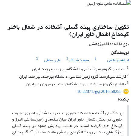
تکوین ساختاری پهنه گسلی آشخانه در شمال ‌باختر
کپه‌داغ (شمال‌ خاور ایران)
نوع مقاله : مقاله پژوهشی
نویسندگان
3
2
1
ابراهیم غلامی
سعید شرکاء
علی یساقی
1
استادیار، گروه زمین‌شناسی، دانشگاه بیرجند، بیرجند، ایران
2
کارشناسی ارشد، گروه زمین‌شناسی، دانشگاه بیرجند، بیرجند، ایران
3
دانشیار، گروه زمین‌شناسی، دانشگاه تربیت مدرس، تهران، ایران
10.22071/gsj.2016.50255
چکیده
پهنه گسلی آشخانه با امتداد خاوری- باختری تا شمال‌ باختری- جنوب‌
خاوری در بخش شمال‌ خاور ایران میان پهنه‌های زمین‌ساختی البرز و
کپه­داغ جای گرفته است. در هشت پیمایش عمود بر پهنه گسلی
ویژگی‌های هندسی و نشانگرهای جنبشی مانند ساختار S-C، چین­های