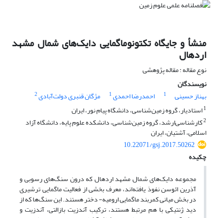
منشأ و جایگاه تکتونوماگمایی دایک‌های شمال مشهد
اردهال
نوع مقاله : مقاله پژوهشی
نویسندگان
2
1
1
بهناز حسینی
احمدرضا احمدی
مژگان قنبری دولت‌آبادی
1
استادیار، گروه زمین‌شناسی، دانشگاه پیام نور، ایران
2
کارشناسی‌ارشد، گروه زمین‌شناسی، دانشکده علوم پایه، دانشگاه آزاد
اسلامی، آشتیان، ایران
10.22071/gsj.2017.50262
چکیده
مجموعه دایک‌های شمال مشهد اردهال که درون سنگ‌های رسوبی و
آذرین ائوسن نفوذ یافته‌اند، معرف بخشی از فعالیت ماگمایی ترشیری
در بخش میانی کمربند ماگمایی ارومیه- دختر هستند. این سنگ‌ها که از
دید ژنتیکی با هم مرتبط هستند، ترکیب آندزیت‌ بازالتی، آندزیت و