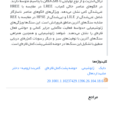
تراکی‌آندزیت و از نوع توله‎ایتی تا کالک‌آلکالن با پتاسیم متوسط دارند.
در الگوهای عناصر خاکی کمیاب، LREE در مقایسه با HREE
غنی‌شدگی کمی نشان می‌دهد. ویژگی‌های الگوهای عناصر ناسازگار
شامل غنی‌شدگی از LILE و تهی‌شدگی از HFSE در مقایسه با REE
مشابه سنگ‌های آذرین مناطق فرورانش است. این سنگ‌ها ویژگی‌های
ژئوشیمیایی حدواسط فعالیت ماگمایی جزایر کمانی و حواشی فعال
قاره‌ای را نشان می‌دهند. شواهد ژئوشیمیایی و همچنین همراهی
سنگ‌های آذرین با توفیت‌های سبز و دیگر رسوبات کم‎ژرفای دریایی
منطبق با تشکیل این سنگ‌ها در حوضه کششی‌ پشت کمان قاره‌ای است.
کلیدواژه‌ها
دایک
ژئوشیمی
حوضه‌ پشت کمان قاره‌‌ای
کمربند ارومیه- دختر
مشهد اردهال
20.1001.1.10237429.1396.26.104.18.6
مراجع