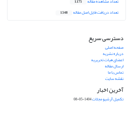
تعداد مشاهده مقاله
1,175
تعداد دریافت فایل اصل مقاله
1,548
دسترسی سریع
صفحه اصلی
درباره نشریه
اعضای هیات تحریریه
ارسال مقاله
تماس با ما
نقشه سایت
آخرین اخبار
تکمیل آرشیو مجلات
1404-05-08
شماره تماس: 64592299 -021
صندوق پستی:
131851494
پست الکترونیک:
faslnameh1370@yahoo.com