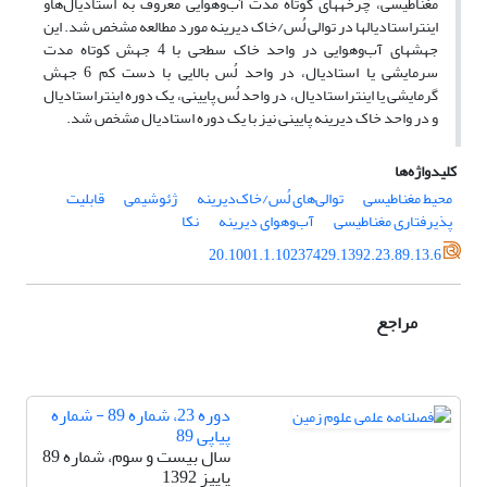
مغناطیسی، چرخه­های کوتاه مدت آب‌و‌هوایی معروف به استادیال‌ها‌و
اینتراستادیال­ها در توالی­ لُس/خاک­ دیرینه مورد مطالعه مشخص شد. این
جهش­های آب‌و‌هوایی در واحد خاک سطحی با 4 جهش کوتاه مدت
سرمایشی یا استادیال، در واحد لُس بالایی با دست کم 6 جهش
گرمایشی یا اینتراستادیال، در واحد لُس پایینی، یک دوره اینتراستادیال
و در واحد خاک دیرینه پایینی نیز با یک دوره استادیال مشخص شد.
کلیدواژه‌ها
محیط مغناطیسی
توالی‌های لُس/خاک‌دیرینه
ژئوشیمی
قابلیت
پذیرفتاری مغناطیسی
آب‌و‌هوای دیرینه
نکا
20.1001.1.10237429.1392.23.89.13.6
مراجع
دوره 23، شماره 89 - شماره
پیاپی 89
سال بیست و سوم، شماره 89
پاییز 1392