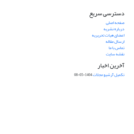
دسترسی سریع
صفحه اصلی
درباره نشریه
اعضای هیات تحریریه
ارسال مقاله
تماس با ما
نقشه سایت
آخرین اخبار
تکمیل آرشیو مجلات
1404-05-08
شماره تماس: 64592299 -021
صندوق پستی:
131851494
پست الکترونیک:
faslnameh1370@yahoo.com
faslnameh@gsi.ir
آدرس سایت:
http://www.gsjournal.ir