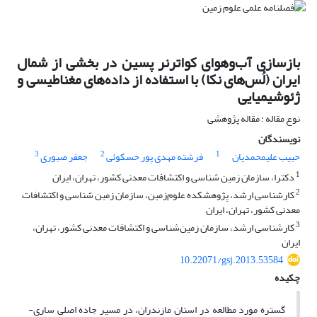
بازسازی آب‌و‌هوای کواترنر پسین در بخشی از شمال
ایران (لُس‌های نکا) با استفاده از داده‌های مغناطیسی و
ژئوشیمیایی
نوع مقاله : مقاله پژوهشی
نویسندگان
3
2
1
حبیب علیمحمدیان
فرشته مهدی پور حسکوئی
جعفر صبوری
1
دکترا، سازمان زمین شناسی و اکتشافات معدنی کشور، تهران، ایران
2
کارشناسی ارشد، پژوهشکده علوم‌زمین، سازمان زمین شناسی و اکتشافات
معدنی کشور، تهران، ایران
3
کارشناسی ارشد، سازمان زمین‌شناسی و اکتشافات معدنی کشور، تهران،
ایران
10.22071/gsj.2013.53584
چکیده
گستره مورد مطالعه در استان مازندران، در مسیر جاده اصلی ساری-