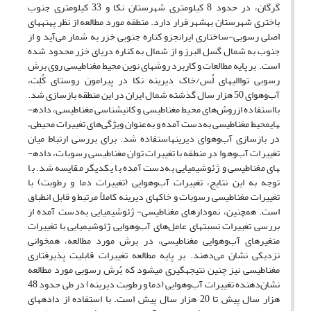
گرگان، در حدود 8 کیلومتری شهرستان نکا و 33 کیلومتری جنوب
باختری شهرستان بهشهر قرار دارد. منطقه مورد مطالعه از نظر پهنه­های
اصلی رسوبی-ساختاری ایرانجزو کناره جنوبی خزر به شمار می‌آید و از
جنوب به شمال گسل البرز و از شمال به کناره دریای خزر محدود شده
است. بر پایه مطالعات و کاربرد روش­های نوین محیط مغناطیسی روی برش
رسوبی تواالی­های­ لُس/خاک­ دیرینه نکا در پیرامون روستای کُلِت،
آب‌و‌هوای 50 هزار سال گذشته شمال ایران در این منطقه بازسازی شد.
بااستفاده ازروش‌های محیط ­مغناطیسی و کانی­شناسی مغناطیسی، داده­
هایمحیط مغناطیسی به‌دست آمده و به‌عنوان ویژگی‌های تغییرات محیطی،
در بازسازی آب‌و‌هوای دیرینهاستفاده شد. برای بررسی ارتباط میان
تغییرات آب‌و‌هوا در منطقه با تغییرات توان مغناطیسی رسوبات، داده­
های مغناطیسی و ژئوشیمیایی به‌دست آمده با یکدیگر مقایسه شد. با
توجه به این نتایج، تغییرات آب‌و‌هوایی (تغییرات دما و رطوبت) با
تغییرات مغناطیسی رسوبات و خاک­های دیرینه کاملاً مرتبط و قابل انطباق
است. همچنین، نمودارهای مغناطیسی- ژئوشیمیایی به‌دست آمده از
بررسی تغییرات نسبت­های عامل‌های آب‌و‌هوایی ژئوشیمیایی با تغییرات
متغیرهای آب‌و‌هوایی مغناطیسی، در برش مورد مطالعه، همخوانی
نزدیکی نشان می‌دهند. بر پایه مطالعه تغییرات قابلیت پذیرفتاری
مغناطیسی نیز چنین نتیجه­گیری می­شود که بُرش رسوبی مورد مطالعه
نشان‌دهنده تغییرات آب‌و‌هوایی (دما و رطوبت دیرینه) در طی حدود 48
هزار سال پیش تا 20 هزار سال پیش است. با استفاده از داده­های