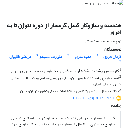
هندسه و سازوکار گسل گرمسار از دوره نئوژن تا به
امروز
نوع مقاله : مقاله پژوهشی
نویسندگان
3
2
1
آرمان هروی
حمید نظری
علی‌رضا شهیدی
مرتضی طالبیان
2
1
کارشناس ارشد، دانشگاه آزاد اسلامی، واحد علوم و تحقیقات، تهران، ایران.
2
استادیار، پژوهشکده علوم زمین، سازمان زمین‌شناسی و اکتشافات معدنی
کشور، تهران، ایران.
3
دکتری، سازمان زمین‌شناسی و اکتشافات معدنی کشور، تهران، ایران.
10.22071/gsj.2013.53691
چکیده
گسـل گرمسـار با درازایی نزدیک به 75 کیـلومتـر بـا راسـتـای تقریبی
خـاوری
بـاختری در شمال گرمسار و در دامنه جنوبی بخش خاوری البرز
-