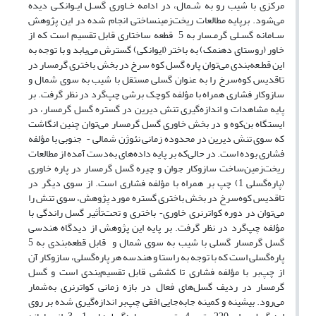
مرکزی با شیب رو به شـمال، در ادامه خـاوری گسـل ایـوانکـی دیده
می‌شود. برپایه مطالعات ریخت‌­زمین­ساختی انجام شده در این پژوهش
سـامانه گسـلی گرمـسار به 5 قطعه ساختاری قابل تقسیم است که از
خاور (روستای ده­نمک) به باختر (ایوانکی) گسترش می‌یابد و با توجه به
این قطـعه‌بندی می‌توان پاره گسل کوه سرخ در بخش باختری گرمسار در
تاقدیس کوه‌سرخ را به عنوان گسلی مستقل با شیب به سوی شمال و
سازوکار فشاری همراه با مؤلفه کوچک برشی چپ‌گرد در نظر گرفت. بر
پایه مشاهدات و اندازه‌گیری تنش دیرین در گستره گسل گرمسار، در
ایستگاه بن‌کوه و در بخش خاوری گسل گرمسار می‌توان چنین انگاشت
که سوی تنش دیرین در محدوده زمانی نئوژن شمالی
جنوبی با مؤلفه
-
فشاری بوده است. در حالی‌که بر پایه داده‌های به‌دست آمده از مطالعات
ریخت‌زمین‌ساخت سازوکار جوان و چیره گسل گرمسار در پاره خاوری
(پاره‌گسلی 1) چپ بر همراه با مؤلفه فشاری است. از سوی دیگر در
تاقدیس کوه‌سرخ در بخش باختری گستره مورد پژوهش، سوی تنش را
می‌توان در دوره کواترنری خاوری
باختری و تحت‌تأثیر گسل راندگی با
-
مؤلفه چپ‌گرد در نظر گرفت. بر پایه این پژوهش از دیدگاه هندسی
گسل گرمسار گسلی با شیب به سوی شمال و قابل قطعه‌بندی به 5
پاره‌گسلی است که با توجه به راستا و هندسه هر پاره‌گسلی، سازوکار آن
از چپ‌بر با مؤلفه فشاری تا کششی قابل تقسیم‌بندی است و گسل
گرمسار در ردیف گسل‌های فعال در بازه زمانی کواترنری به‌شمار
می‌رود. بیشینه و کمینه جابه‌جایی افقی چپ‌بر اندازه‌گیری شده بر روی