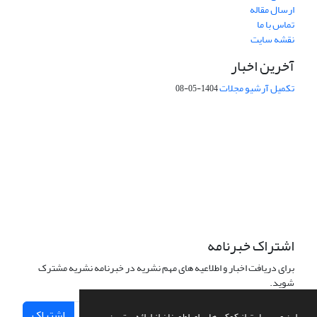
ارسال مقاله
تماس با ما
نقشه سایت
آخرین اخبار
تکمیل آرشیو مجلات
1404-05-08
شماره تماس: 64592299 -021
صندوق پستی:
131851494
پست الکترونیک:
faslnameh1370@yahoo.com
faslnameh@gsi.ir
آدرس سایت:
http://www.gsjournal.ir
اشتراک خبرنامه
برای دریافت اخبار و اطلاعیه های مهم نشریه در خبرنامه نشریه مشترک
شوید.
اشتراک
این وب سایت از کوکی ها برای اطمینان از ارائه بهترین