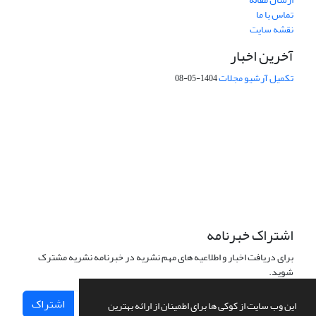
تماس با ما
نقشه سایت
آخرین اخبار
تکمیل آرشیو مجلات
1404-05-08
شماره تماس: 64592299 -021
صندوق پستی:
131851494
پست الکترونیک:
faslnameh1370@yahoo.com
faslnameh@gsi.ir
آدرس سایت:
http://www.gsjournal.ir
اشتراک خبرنامه
برای دریافت اخبار و اطلاعیه های مهم نشریه در خبرنامه نشریه مشترک
شوید.
اشتراک
این وب سایت از کوکی ها برای اطمینان از ارائه بهترین