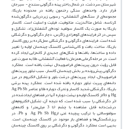
شهرستان سردشت، در شمال باختر پهنه دگرگونی سنندج - سیرجان
قرار دارد. واحدهای سنگی رخنمون یافته در محدوده باریکا،
مجموعه‌ای از سنگ‌های آتشفشانی- رسوبی زیردریایی دگرگون‌شده
کرتاسه، شامل متاآندزیت، متاتوفیت، فیلیت و اسلیت است. کانسار
باریکا به صورت یک کانسار سولفید توده‌ای آتشفشان‌زاد، تشکیل و
سپس در اثر فرایندهای کوهزادی زاگرس، دچار دگرگونی و دگرشکلی
شده است. فرایندهای دگرگونی و دگرشکلی عمل‌کرده بر روی کانسار
باریکا، ساخت، بافت و کانی‌شناسی کانسنگ چینه‌سان اولیه را تغییر
داده و ساخت‌ها، بافت‌ها و شکل‌های جدیدی از کانه‌زایی ایجاد کرده
است. در مرحله گرمابی همزمان با فعالیت آتشفشانی، طلا به صورت غیر
قابل رؤیت درون پیریت‌های فرامبوییدال نهشت یافته است. عملکرد
دگرگونی پیش‌رونده بر بخش چینه‌سان کانسار، سبب تبلور پیریت‌های
فرامبوییدال، ایجاد پیریت‌های درشت بلور و تشکیل الکتروم در مرز
دانه‌های پیریت تبلور دوباره یافته شده است. عملکرد پهنه برشی
باریکا، دگرشکلی شدید کانسار و تحرک دوباره طلا و عناصر Ag, Pb, Sb,
Hg و Asاز کانسنگ اولیه و نهشت دوباره آنها در فضاهای ایجاد‌شده در
اثر دگرشکلی را سبب شده است، که نتیجه آن، تشکیل الکتروم‌های
درشت‌دانه قابل مشاهده با چشم (تا 3 میلی‌متر) و کانه‌های
سولفوسالتی با ترکیب پیچیده غنی ازAg, Pb, Sb, Hg و Pb، در
ریزشکستگی‌ها و فضاهای باز موجود در کانسنگ چینه‌سان، است.
بدیهی است عملکرد دگرگونی و دگرشکلی بر روی کانسنگ چینه‌سان