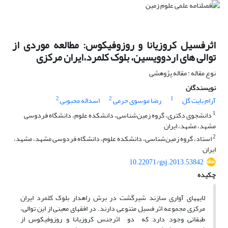
اثرفسیل کروزیانا و روزوفیکوس: مطالعه موردی از
توالی های اردوویسین، بلوک کلمرد،ایران مرکزی
نوع مقاله : مقاله پژوهشی
نویسندگان
2
2
1
آرام بایت گل
رضا موسوی حرمی
اسداله محبوبی
1
دانشجوی دکتری، گروه زمین‌شناسی، دانشکده علوم، دانشگاه فردوسی
مشهد، مشهد، ایران
2
استاد، گروه زمین‌شناسی، دانشکده علوم، دانشگاه فردوسی مشهد، مشهد،
ایران
10.22071/gsj.2013.53842
چکیده
لایه­های آواری سازند شیرگشت در برش راهدار بلوک کلمرد ایران
مرکزی مجموعه اثر فسیل متنوعی دارند. در افق­های معینی از این توالی،
طبقاتی وجود دارد که دو اثرجنس کروزیانا و روزوفیکوس از