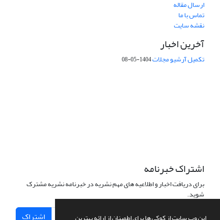
ارسال مقاله
تماس با ما
نقشه سایت
آخرین اخبار
تکمیل آرشیو مجلات
1404-05-08
شماره تماس: 64592299 -021
صندوق پستی:
131851494
پست الکترونیک:
faslnameh1370@yahoo.com
faslnameh@gsi.ir
آدرس سایت:
http://www.gsjournal.ir
اشتراک خبرنامه
برای دریافت اخبار و اطلاعیه های مهم نشریه در خبرنامه نشریه مشترک
شوید.
اشتراک
این وب سایت از کوکی ها برای اطمینان از ارائه بهترین