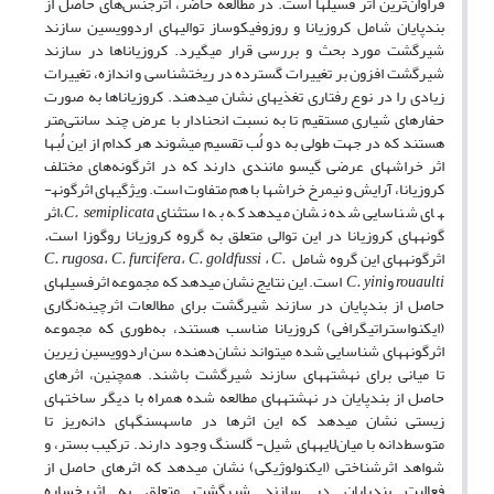
فراوان‌ترین اثر فسیل­ها است. در مطالعه حاضر، اثرجنس‌های حاصل از
بندپایان شامل کروزیانا و روزوفیکوساز توالی­های اردوویسین سازند
شیرگشت مورد بحث و بررسی قرار می­گیرد. کروزیاناها در سازند
شیرگشت افزون بر تغییرات گسترده در ریخت­شناسی و اندازه، تغییرات
زیادی را در نوع رفتاری تغذیه­ای نشان می­دهند. کروزیاناها به صورت
حفارهای شیاری مستقیم تا به نسبت انحنادار با عرض چند سانتی‌متر
هستند که در جهت طولی به دو لُب تقسیم می­شوند هر کدام از این لُب­ها
اثر خراش­های عرضی گیسو مانندی دارند که در اثر‌گونه‌های مختلف
کروزیانا، آرایش و نیمرخ خراش­ها با هم متفاوت است. ویژگی­های اثرگونه­
های شناسایی شده نشان می­دهد که به استثنای
C. semiplicata
،اثر
گونه­های کروزیانا در این توالی متعلق به گروه کروزیانا روگوزا است
.
اثرگونه­های این گروه شامل
C. rugosa
C.
،
C. goldfussi
،
C. furcifera
،
rouaulti
و
C. yini
است. این نتایج نشان می­دهد که مجموعه اثرفسیل­های
حاصل از بندپایان در سازند شیرگشت برای مطالعات اثرچینه‌نگاری
(ایکنواستراتیگرافی) کروزیانا مناسب هستند، به‌طوری که مجموعه
اثرگونه­های شناسایی شده می­تواند نشان‌دهنده سن اردوویسین زیرین
تا میانی برای نهشته­های سازند شیرگشت باشند. همچنین، اثرهای
حاصل از بندپایان در نهشته­های مطالعه شده همراه با دیگر ساخت­های
زیستی نشان می­دهد که این اثرها در ماسه­سنگ­های دانه‌ریز تا
متوسط‌دانه با میان‌لایه­های شیل- گلسنگ وجود دارند. ترکیب بستر، و
شواهد اثرشناختی (ایکنولوژیکی) نشان می­دهد که اثرهای حاصل از
فعالیت بندپایان در سازند شیرگشت متعلق به اثررخساره