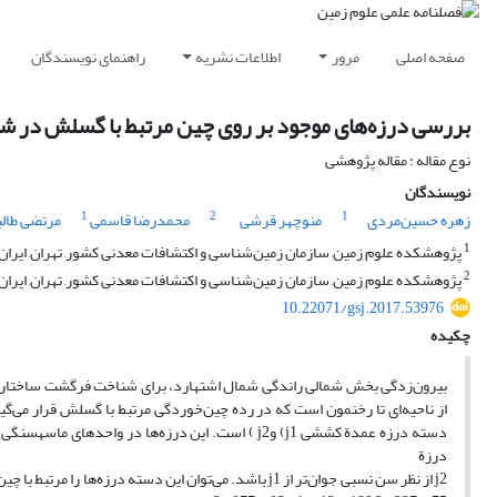
صفحه اصلی
مرور
اطلاعات نشریه
راهنمای نویسندگان
بررسی درزه‌های موجود بر روی چین مرتبط با گسلش‌ در ش
نوع مقاله : مقاله پژوهشی
نویسندگان
1
2
1
زهره حسین‌مردی
منوچهر قرشی
محمدرضا قاسمی
مرتضی طالب
1
پژوهشکده علوم زمین, سازمان زمین‌شناسی و اکتشافات معدنی کشور, تهران, ایران
2
پژوهشکده علوم زمین, سازمان زمین‌شناسی و اکتشافات معدنی کشور, تهران, ایران دا
10.22071/gsj.2017.53976
چکیده
بیرون‌زدگی بخش شمالی راندگی شمال اشتهارد، برای شناخت فرگشت ساختاری و
از ناحیه‌ای تا رخنمون است که در رده چین‌خوردگی مرتبط با گسلش قرار می‌گ
دسته درزه‌
درزة
j2 از نظر سن نسبی جوان‌تر از j1 باشد. می‌توان این دسته