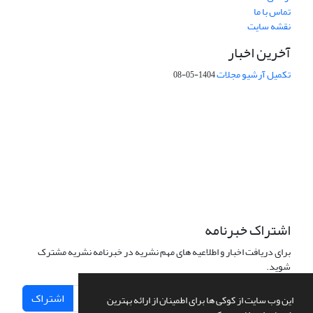
تماس با ما
نقشه سایت
آخرین اخبار
تکمیل آرشیو مجلات
1404-05-08
شماره تماس: 64592299 -021
صندوق پستی:
131851494
پست الکترونیک:
faslnameh1370@yahoo.com
faslnameh@gsi.ir
آدرس سایت:
http://www.gsjournal.ir
اشتراک خبرنامه
برای دریافت اخبار و اطلاعیه های مهم نشریه در خبرنامه نشریه مشترک
شوید.
اشتراک
این وب سایت از کوکی ها برای اطمینان از ارائه بهترین