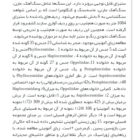
ستبرای قابل توجهی برونزد دارد. این سنگ‌ها شامل سنگ‌آهک، مارن،
سنگ‌آهک مارنی، ماسه‌سنگ و کنگلومرا است که بر اساس شواهد
سنگ­شناسی به 6 بخش تقسیم می‌شود. ردیف‌های یادشده با ستبرای
1084 متر به صورت هم‌شیب بر روی ردیف آواری سازند کشف‌رود قرار
گرفته است. همچنین این ردیف به صورت هم‌شیب و تدریجی توسط
سنگ‌آهک نخودی رنگ و ستبر لایه سازند مزدوران پوشیده می‌شوند.
مطالعه زیای آمونیتی موجود، منجر به شناسایی 23 جنس و 35 گونه شده
است که 5 جنس از آن مربوط به خانواده
، 1جنس و 2
Phylloceratidae
گونه از آن مربوط به خانواده
، 4 جنس و 6 گونه از آن
Haploceratidae
مربوط به خانواده
،11 جنس و 27 گونه از آن مربوط به
Oppeliidae
خانواده
و یک جنس از آن مربوط به خانواده
Perisphinctidae
است
از نظر آماری خانواده‌ها­ی
با
Phylloceratidae
.
Aspidoceratidae
48%،
با42%بیشترین درصدفراوانی را به خود اختصاص
Perisphinctidae
داده‌اند. کمیابی خانواده‌های
به میزان6% و
Haploceratidae
Oppeliidae
به میزان 2%
به میزان 1% قابل توجه است. از برش
Aspidoceratidae
برمهان بیش از 425 نمونه جمع­آوری شده که بیش از 309 (72%) نمونه
مربوط به آمونیت­ها و 106 (24%) نمونه از آن مربوط به فسیل­های دیگر
مربوط است و 4% دیگر شامل اثرهای فسیلی است. بر مبنای مجموعه
فسیلی موجود 15 زون زیستی آمونیتی تشخیص داده شده که حاکی از
سن باژوسین پسین ـ کیمرجین ؟ است. زیای آمونیتی مطالعه شده، با
زیاهای­های ژوراسیک در دیگر نقاط ایران و مناطق حاشیه‌ای مدیترانه