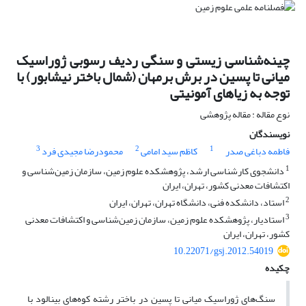
چینه‌شناسی زیستی و سنگی ردیف رسوبی ژوراسیک
میانی تا پسین در برش برمهان (شمال باختر نیشابور) با
توجه به زیاهای آمونیتی
نوع مقاله : مقاله پژوهشی
نویسندگان
3
2
1
فاطمه دباغی صدر
کاظم سید امامی
محمودرضا مجیدی فرد
1
دانشجوی کارشناسی ارشد، پژوهشکده علوم زمین، سازمان زمین‌شناسی و
اکتشافات معدنی کشور، تهران، ایران
2
استاد، دانشکده فنی، دانشگاه تهران، تهران، ایران
3
استادیار، پژوهشکده علوم زمین، سازمان زمین‌شناسی و اکتشافات معدنی
کشور، تهران، ایران
10.22071/gsj.2012.54019
چکیده
سنگ‌های ژوراسیک میانی تا پسین در باختر رشته کوه‌های بینالود با