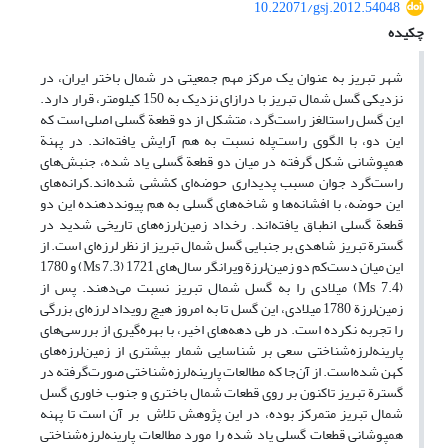
10.22071/gsj.2012.54048
چکیده
شهر تبریز به عنوان یک مرکز مهم جمعیتی در شمال باختر ایران، در
نزدیکی گسل شمال تبریز با درازای نزدیک به 150 کیلومتر، قرار دارد.
این گسل راستالغز راست‌گرد، متشکل از دو قطعة‌ گسلی اصلی است که
این دو، با الگوی راست‌پله نسبت به هم آرایش یافته‌اند. در پهنة
همپوشانی شکل گرفته در میان دو قطعة‌ گسلی یاد شده، جنبش‌های
راست‌گرد جوان مسبب پدیداری حوضه‌ای کششی شده‌اند.کرانه‌های
این حوضه، با افشانه‌ها و شاخه‌های گسلی به هم پیونددهنده‌ این دو
قطعة‌ گسلی انطباق یافته‌اند. رخداد زمین‌لرزه‌های تاریخی شدید در
گسترة‌ تبریز شاهدی بر جنبایی گسل شمال تبریز از نظر لرزه‌ای است. از
این میان دست‌کم دو زمین‌لرزة ویرانگر سال‌های 1721 (Ms 7.3) و 1780
(Ms 7.4) میلادی را به گسل شمال تبریز نسبت می‌دهند. پس از
زمین‌لرزة‌ 1780 میلادی، این گسل تا به امروز هیچ رویداد لرزه‌ای بزرگی
را تجربه نکرده است. در طی دهه‌های اخیر، با بهره‌گیری از بررسی‌های
پارینه‌لرزه‌شناختی سعی بر شناسایی شمار بیشتری از زمین‌لرزه‌های
کهن شده‌است. از آن‌جا که مطالعات پارینه‌‌لرزه‌شناختی صورت‌گرفته در
گسترة تبریز تاکنون بر روی قطعات شمال باختری و جنوب خاوری گسل
شمال تبریز متمرکز بوده، در این پژوهش تلاش بر آن است تا پهنه‌
همپوشانی قطعات گسلی یاد شده را مورد مطالعات پارینه‌‌لرزه‌شناختی