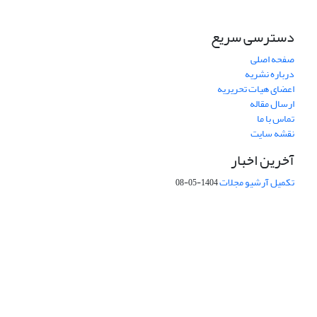
دسترسی سریع
صفحه اصلی
درباره نشریه
اعضای هیات تحریریه
ارسال مقاله
تماس با ما
نقشه سایت
آخرین اخبار
تکمیل آرشیو مجلات
1404-05-08
شماره تماس: 64592299 -021
صندوق پستی:
131851494
پست الکترونیک:
faslnameh1370@yahoo.com
faslnameh@gsi.ir
آدرس سایت:
http://www.gsjournal.ir