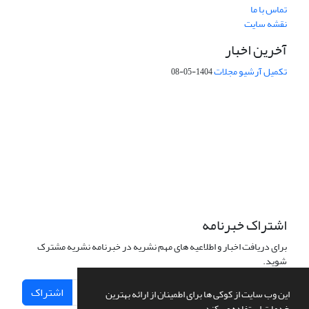
تماس با ما
نقشه سایت
آخرین اخبار
تکمیل آرشیو مجلات
1404-05-08
شماره تماس: 64592299 -021
صندوق پستی:
131851494
پست الکترونیک:
faslnameh1370@yahoo.com
faslnameh@gsi.ir
آدرس سایت:
http://www.gsjournal.ir
اشتراک خبرنامه
برای دریافت اخبار و اطلاعیه های مهم نشریه در خبرنامه نشریه مشترک
شوید.
اشتراک
این وب سایت از کوکی ها برای اطمینان از ارائه بهترین
خدمات استفاده می کند.