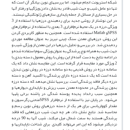
شبکه استریونت انجام می
شود، اما بررسی
های نوین بیانگر آن است که
تنها دو عامل شیب و جهت شیب قادر به نشان دادن ویژگی
ها و رفتار آنها
در حل بسیاری از مسائل از جمله پایداری سازه­های ژئوتکنیکی نیستند.
در این نوشتار از روشی جدید برای رده
بندی درزه
ها با استفاده از 3
ویژگی درزه در یک محیط نرم‌افزاری 3 بعدی با استفاده از نرم‌افزارهای
SPSSو Matlab استفاده شده است. همچنین به منظور کاربردی کردن
این روش درزه
های معدن سنگ چینی نی
ریز به عنوان مطالعه موردی
رده‌بندی شد. در بررسی و تحلیل درزه
ها در این معدن از ویژگی شیب و
جهت شیب به همراه نوع پرشدگی به عنوان ویژگی سوم استفاده شده و
در ادامه نتایج به دست آمده از این روش با روش معمول دسته بندی با
2 ویژگی مورد مقایسه قرار گرفته است. این مقایسه نشان داد که یک
سامانه درزه در روش قدیمی به دو سامانه درزه در روش نوین تبدیل
شده است که یک دسته درزه دارای پرشدگی با اکسید آهن و دسته
درزه دیگر فاقد پرشدگی است. بررسی­ها نشان می­دهد که دسته درزه
بدون پرشدگی در محدوده معدن سبب ریزش و ناپایداری دیواره­ها و
همچنین سبب رخداد پدیده پوسته شدگی در پاشنه برخی پله­ها
می‌شود. در پایان نیز با استفاده از نرم‌افزار SPSSمنحنی رگرسیون و
مقدار کوواریانس برای هر یک از دسته درزه
های روش نوین رسم و
محاسبه شد. نتایج نشان داد، هر چه جهت شیب درزه‌هایی که فاقد
پرشدگی هستند به سمت شمال میل می­کند، شیب آنها به 90 درجه
نزدیک­تر می­شود که این امر می‌تواند کلیدی برای شناخت ناپایداری­ها و