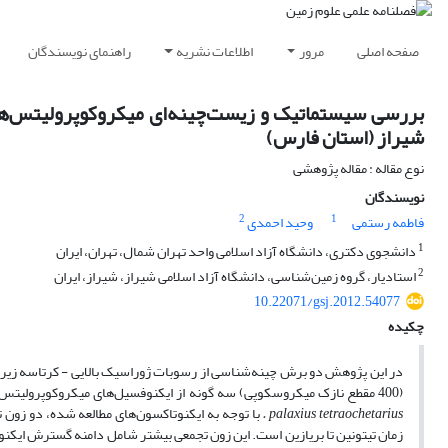
صفحه اصلی
مرور
اطلاعات نشریه
راهنمای نویسندگان
بررسی سیستماتیک و زیست‌چینه‌ای میکروکوپرولیتس‌ها
شیراز (استان فارس)
نوع مقاله : مقاله پژوهشی
نویسندگان
2
1
فاطمه رستمی
وحید احمدی
1
دانشجوی دکتری، دانشگاه آزاد اسلامی واحد تهران شمال، تهران، ایران
2
استادیار، گروه زمین‌شناسی، دانشگاه آزاد اسلامی شیراز، شیراز، ایران
10.22071/gsj.2012.54077
چکیده
در این پژوهش دو برش چینه‌شناسی از رسوبات ژوراسیک بالایی - کرتاسه زیر
(400 مقطع نازک میکروسکوپی) سه گونه از ایکنوفسیل‌های میکروکوپرولیتس‌های سخت‌پوستان شناسایی شده‌اند که عبارتنداز :
palaxius tetraochetarius .
زمان تیتونین تا بریازین است. این زون تجمعی بیشتر شامل دامنه گسترش ایکن