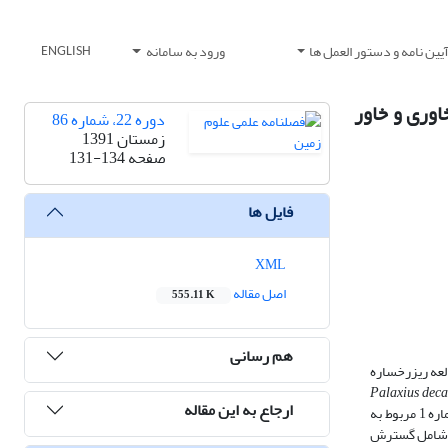
یین نامه و دستور العمل ها
ورود به سامانه
ENGLISH
وری و خاور
دوره 22، شماره 86
زمستان 1391
صفحه
131-134
فایل ها
XML
اصل مقاله
555.11 K
هم رسانی
لعه ریزرخساره
Palaxius decao
ارجاع به این مقاله
با توجه به ایکنوتاکسون‌های مطالعه شده، دو زون تجمعی برای میکروکوپرولیتس‌های سخت‌پوستان شناسایی و معرفی شد. زون تجمعی شماره 1 مربوط به
ینین است شامل گسترش