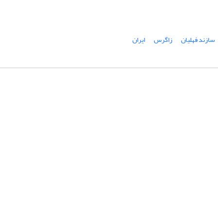
سازند فهلیان
زاگرس
ایران
شماره تماس: 64592299 -021
صندوق پستی:
131851494
پست الکترونیک:
faslnameh1370@yahoo.com
faslnameh@gsi.ir
آدرس سایت:
http://www.gsjournal.ir