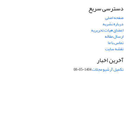
دسترسی سریع
صفحه اصلی
درباره نشریه
اعضای هیات تحریریه
ارسال مقاله
تماس با ما
نقشه سایت
آخرین اخبار
تکمیل آرشیو مجلات
1404-05-08
شماره تماس: 64592299 -021
صندوق پستی:
131851494
پست الکترونیک:
faslnameh1370@yahoo.com
faslnameh@gsi.ir
آدرس سایت:
http://www.gsjournal.ir