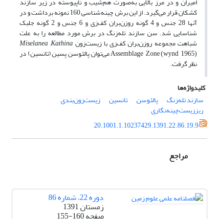
امیران و در مرز بالایی به‌صورت هم‌شیب و ناپیوسته در زیر سازند
کشکان قرار می‌گیرد. از این برش چینه‌شناسی 160 نمونه برداشت و در
آنها 28 جنس و 4 گونه روزن‌بران کف‌زی و 6 جنس و 2 گونه جلبک
شناسایی شد. سن سازند تله‌زنگ در برش مورد مطالعه را به علت
شباهت مجموعه روزن‌بران کف‌زی با زیست‌زون
Miselanea –Kathina
می‌توان پالئوسن پسین (تانسین) در
Assemblage Zone
(wynd 1965)
نظر گرفت.
کلیدواژه‌ها
سازند تله‌زنگ
پالئوسن
تانسین
زیست‌زون‌بندی
ریززیست‌چینه‌نگاری
20.1001.1.10237429.1391.22.86.19.9
مراجع
دوره 22، شماره 86
زمستان 1391
صفحه
155-160