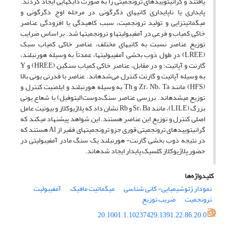
یافتند و گرانیتوییدهای ترونجمیتی را به صورت دایک­هایی ایجاد کردند.
پایداری یا ناپایداری کانی­های دگرگونی در مرحله اوج دگرگونی و
میگماتیت­زایی و تولید ترونجمیت، سبب کاهیدگی یا افزودگی عناصر
خاکی کمیاب و فرعی در آمفیبولیت­ها و ترونجمیت­ها شد. بر اساس ضرایب
توزیع عناصر نسبت به کانی­های مختلف، عناصر خاکی کمیاب سبک
(
) در طول ذوب بخشی آمفیبولیت­ها، عمدتاً به وسیله هورنبلند،
LREE
گارنت و آپاتیت؛ و در مقابل، عناصر خاکی­ کمیاب سنگین (
) و
Y
HREE
به وسیله آپاتیت و گارنت کنترل می‌شده
اند. عناصر با قدرتی یونی بالا
(
) مانند
،
،
و
به وسیله هورنبلند و ایلمنیت کنترل و
Th
Zr
Nb
Ta
HFS
توزیع می­شده­اند. بررسی عناصر سنگ‌دوست(لیتوفیل) با شعاع یونی
بزرگ (
)، مانند
،
و
نشان داد که پلاژیوکلاز و بیوتیت عامل
Rb
Sr
Ba
LILE
اصلی کنترل و توزیع این عناصر هستند. این شواهد پیشنهاد می­کند که
گرانیتوییدهای ترونجمیتی قوری جزو ترونجمیت­های فقیر از
هستند که
Al
در نتیجه ذوب بخشی گارنت- هورنبلند یک سنگ مادر آمفیبولیتی در
حضور پلاژیوکلاز کلسیک پایدار ایجاد شده­اند.
کلیدواژه‌ها
نمودار ژئوشیمیایی- کانی شناسی
میگماتیت مافیک
آمفیبولیت
ترونجمیت
ضریب توزیع
20.1001.1.10237429.1391.22.86.20.0