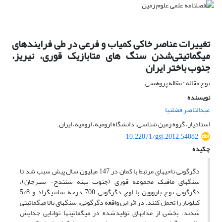
تغییرات عناصر خاکی کمیاب و فرعی در طی فرایندهای
میگماتیتی‌شدن سنگ های متابازیک قوری، نیریز،
جنوب باختر ایران
نوع مقاله : مقاله پژوهشی
نویسنده
عبدالناصر فضلنیا
استادیار، گروه زمین شناسی، دانشگاه ارومیه، ارومیه، ایران.
10.22071/gsj.2012.54082
چکیده
دگرگونی ناحیه­ای مرتبط با کمان در 147 میلیون سال پیش سبب شد تا
سنگ­های مافیک مجموعه قوری (جنوب پهنه سنندج- سیرجان)،
دگرگونی نوع بارووین با اوج دگرگونی 700 درجه سانتی‎گراد و 5/8
کیلوبار را تحمل کنند. در اثر این واقعه دگرگونی، سنگ­های بالا میگماتیتی
شدند. بخشی از مذاب­های تولیدشده در میگماتیت­ها توانایی جدایش