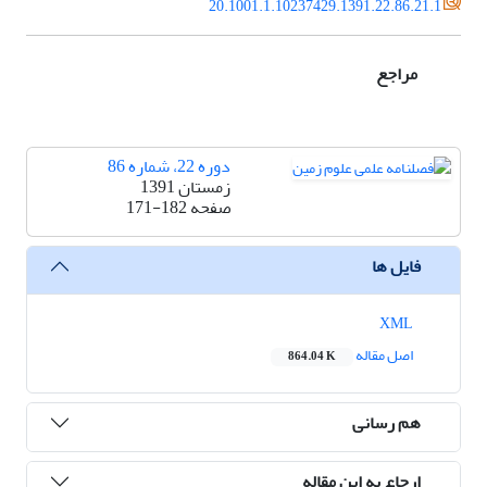
20.1001.1.10237429.1391.22.86.21.1
مراجع
دوره 22، شماره 86
زمستان 1391
صفحه
171-182
فایل ها
XML
اصل مقاله
864.04 K
هم رسانی
ارجاع به این مقاله