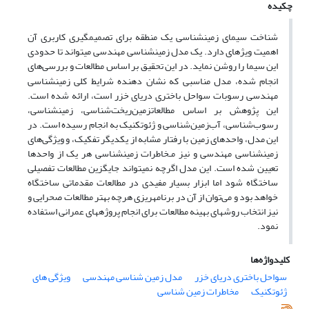
چکیده
شناخت سیمای زمین­شناسی یک منطقه برای تصمیم­گیری کاربری آن
اهمیت ویژه­ای دارد. یک مدل زمین­شناسی مهندسی می­تواند تا حدودی
این سیما را روشن نماید. در این تحقیق بر اساس مطالعات و بررسی
های
انجام شده، مدل مناسبی که نشان دهنده شرایط کلی زمین­شناسی
مهندسی رسوبات سواحل باختری دریای خزر است، ارائه شده است.
این پژوهش بر اساس مطالعاتزمین‌ریخت‌شناسی، زمین­شناسی،
رسوب‌شناسی، آب‌زمین‌شناسی و ژئوتکنیک به انجام رسیده است. در
این مدل، واحدهای زمین با رفتار مشابه از یکدیگر تفکیک، و ویژگی‌های
زمین­شناسی مهندسی و نیز مـخاطرات زمین­شناسی هر یک از واحدها
تعیین شده است. این مدل اگرچه نمی­تواند جایگزین مطالعات تفصیلی
ساختگاه شود اما ابزار بسیار مفیدی در مطالعات مقدماتی ساختگاه
خواهد بود و می‌توان از آن در برنامه­ریزی هرچه بهتر مطالعات صحرایی و
نیز انتخاب روش­های بهینه مطالعات برای انجام پروژه­های عمرانی استفاده
نمود.
کلیدواژه‌ها
سواحل باختری دریای خزر
مدل زمین شناسی مهندسی
ویژگی های
ژئوتکنیک
مخاطرات زمین شناسی